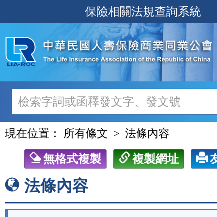
跳
保險相關法規查詢系統
至
主
要
內
容
現在位置：
所有條文
法條內容
無格式複製
複製網址
法條內容