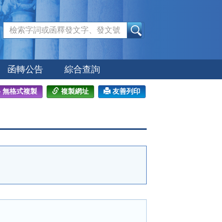
:::
函轉公告
綜合查詢
無格式複製
複製網址
友善列印