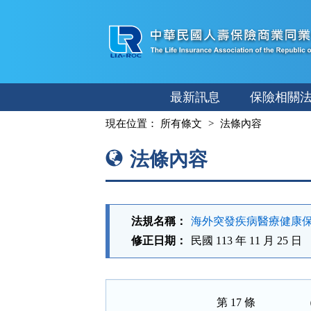
跳
至
主
要
內
最新訊息
保險相關
容
:::
現在位置：
所有條文
法條內容
法條內容
法規名稱：
海外突發疾病醫療健康
修正日期：
民國 113 年 11 月 25 日
第 17 條