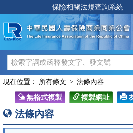
跳
保險相關法規查詢系統
至
主
要
內
容
現在位置：
所有條文
法條內容
無格式複製
複製網址
法條內容