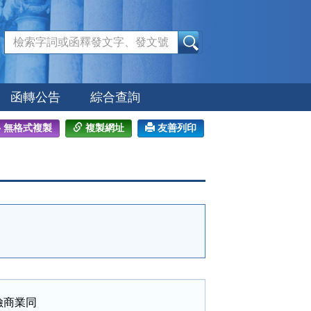
:::
函轉公告
綜合查詢
無格式複製
複製網址
友善列印
商業同
