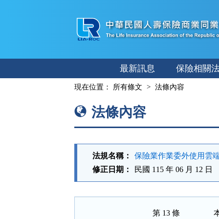
跳
至
主
要
內
最新訊息
保險相關
容
:::
現在位置：
所有條文
法條內容
法條內容
法規名稱：
保險業作業委外使用雲
修正日期：
民國 115 年 06 月 12 日
第 13 條