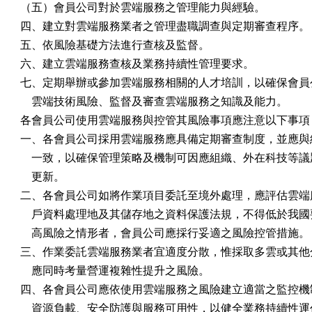
（五）會員公司對於雲端服務之管理能力與經驗。

四、建立對雲端服務業者之管理盡職調查與定期審查程序。

五、依風險基礎方法進行查核及監督。

六、建立雲端服務查核及業務持續性管理要求。

七、定期舉辦或參加雲端服務相關的人才培訓，以確保會員公
    雲端技術風險、監督及審查雲端服務之知識及能力。

各會員公司使用雲端服務與控管其風險事項應注意以下事項：
一、各會員公司採用雲端服務應具備定期審查制度，並應與組
    一致，以確保管理策略及機制可因應組織、外在科技等議
    更新。

二、各會員公司如將作業項目委託至境外處理，應評估雲端服
    戶資料處理地及其儲存地之資料保護法規，不得低於我國
    高風險之情形者，會員公司應採行妥適之風險控管措施。

三、作業委託雲端服務業者宜適度分散，惟採取多雲或其他分
    應同時考量營運複雜性提升之風險。

四、各會員公司應依使用雲端服務之風險建立適當之監控機制
    資源負載、安全防護與服務可用性，以健全業務持續性運