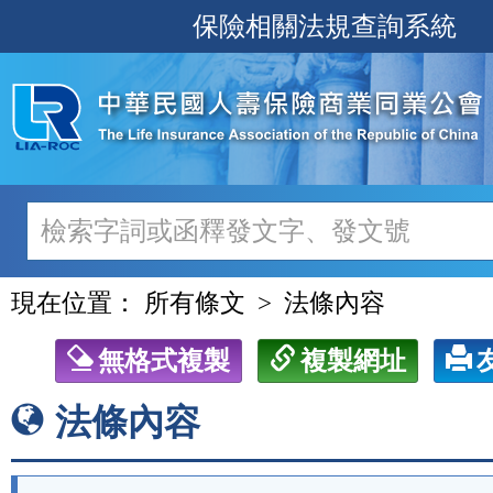
跳
保險相關法規查詢系統
至
主
要
內
容
現在位置：
所有條文
法條內容
無格式複製
複製網址
法條內容