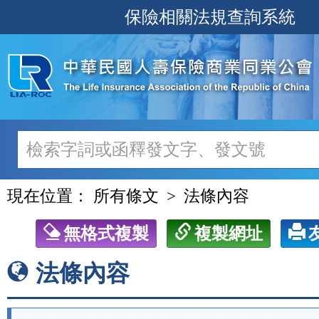
跳
保險相關法規查詢系統
至
主
要
內
容
現在位置：
所有條文
法條內容
無格式複製
複製網址
法條內容