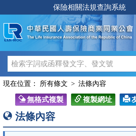
跳
保險相關法規查詢系統
至
主
要
內
容
現在位置：
所有條文
法條內容
無格式複製
複製網址
法條內容