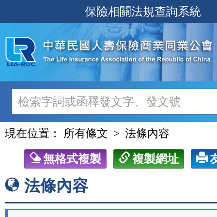
跳
保險相關法規查詢系統
至
主
要
內
容
現在位置：
所有條文
法條內容
無格式複製
複製網址
法條內容