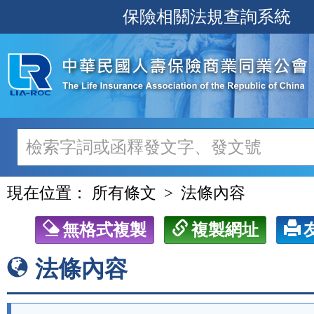
跳
保險相關法規查詢系統
至
主
要
內
容
現在位置：
所有條文
法條內容
無格式複製
複製網址
法條內容