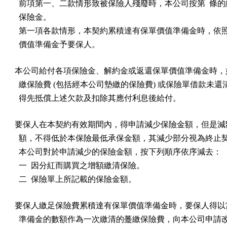
  前項第一、二款情形致被保險人殘廢時，本公司按第  條的
  保險金。

  第一項各款情形，本契約累積達有保單價值準備金時，依照
  價值準備金予要保人。
本公司給付各項保險金、解約金或返還保單價值準備金時，如
  繳保險費 (包括經本公司墊繳的保險費) 或保險單借款未還
  得先抵償上述欠款及扣除其應付利息後給付。
要保人在本契約有效期間內，得申請減少保險金額，但是減額
  額，不得低於本保險最低承保金額，其減少部分視為終止契
  本公司對於申請減少的保險金額，按下列順序依序減去：

  一  因分紅而購買之增額繳清保險。

  二  保險單上所記載的保險金額。
要保人繳足保險費累積達有保單價值準備金時，要保人得以當
  準備金的數額作為一次繳清的躉繳保險費，向本公司申請改