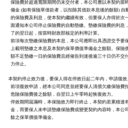
  保險費於超過寬限期間仍未交付者，本公司應以本契約當時
  備金 (如有保險單借款者，以扣除其借款本息後的餘額) 自
  的保險費及利息，使本契約繼續有效，但要保人亦得於次一
  面通知本公司停止保險費的自動墊繳。墊繳保險費的利息，
  了的翌日起，按當時財政部核定的利率計算。

  前項每次墊繳保險費的本息，本公司應即出具憑證交予要保
  上載明墊繳之本息及本契約保單價值準備金之餘額。保險價
  額不足墊繳一日的保險費且經催告到達後逾三十日仍不交付
  力停止。
本契約停止效力後，要保人得在停效日起二年內，申請復效。
  前項復效申請，經本公司同意並經要保人清償欠繳保險費扣
  危險保險費後之餘額，自翌日上午零時起恢復效力。

  停效期間屆滿時，本保險效力即行終止，本契約若累積達有
  金，而要保人未申請墊繳保險費或變更契約內容時，本公司
  餘之保單價值準備金。