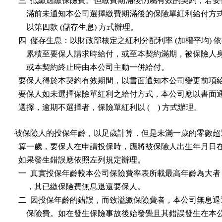
  三  抵繳應繳保險費。但繳費期滿後仍屬有效的契約，若要
      滿前未通知本公司選擇繳費期滿後的保險單紅利給付方
      以第四款 (儲存生息) 方式辦理。

  四  儲存生息：以財政部核定之紅利分配利率 (加權平均) 
      累積至要保人請求時給付，或至本契約滿期，被保險人
      或本契約終止時由本公司主動一併給付。

  要保人得於本契約有效期間，以書面通知本公司變更前項給
  要保人如未選擇保險單紅利之給付方式，本公司應以書面通
  選擇，逾期不選擇者，保險單紅利以 (    ) 方式辦理。
被保險人的投保年齡，以足歲計算，但是未滿一歲的零數超過
  算一歲，要保人在申請投保時，應將被保險人出生年月日在
  如果發生錯誤應依照左列規定辦理。

  一  真實投保年齡較本公司保險費率表所載最高年齡為大者
      ，其已繳保險費無息退還要保人。

  二  因投保年齡的錯誤，而致溢繳保險費者，本公司無息退
      保險費。如在發生保險事故後始發覺且其錯誤發生在本