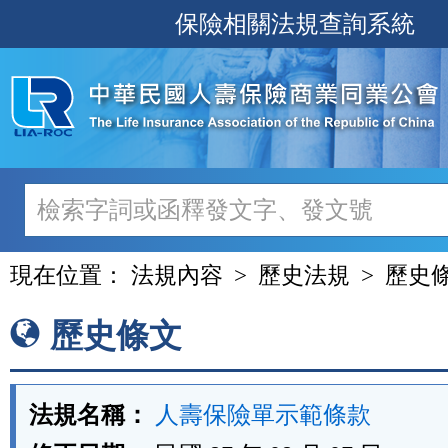
跳
保險相關法規查詢系統
至
主
要
內
容
現在位置：
法規內容
歷史法規
歷史
歷史條文
法規名稱：
人壽保險單示範條款