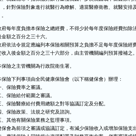
    ，針對保險對象進行就醫行為瞭解、適當醫療衛教、就醫安排及
   。
政府每年度負擔本保險之總經費，不得少於每年度保險經費扣除法
後金額之百分之三十六。

政府依法令規定應編列本保險相關預算之負擔不足每年度保險經費
定收入後金額之百分之三十六部分，由主管機關編列預算撥補之
本保險之主管機關為行政院衛生署。
本保險下列事項由全民健康保險會（以下稱健保會）辦理：

一、保險費率之審議。

二、保險給付範圍之審議。

三、保險醫療給付費用總額之對等協議訂定及分配。

四、保險政策、法規之研究及諮詢。

五、其他有關保險業務之監理事項。

健保會為前項之審議或協議訂定，有減少保險收入或增加保險支出