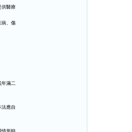
供醫療

病、傷

年滿二

法應自

情形時
