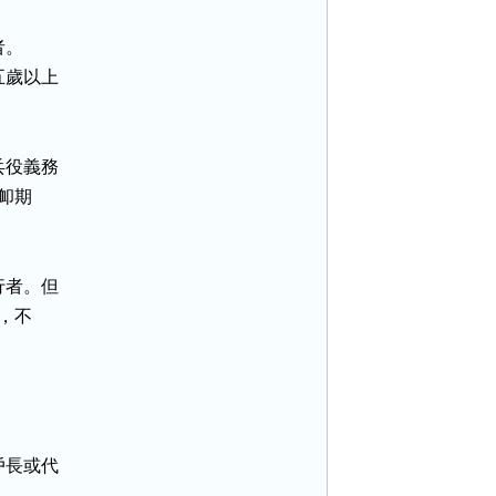
。

歲以上

役義務

卹期

者。但

，不

長或代
