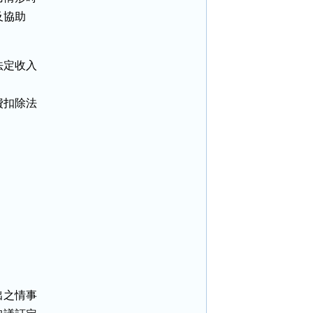
協助

定收入

扣除法

。
之情事
