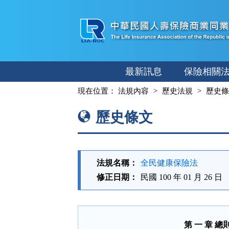
跳
至
主
要
內
最新訊息
保險相關
容
:::
現在位置：
法規內容
歷史法規
歷史條
歷史條文
法規名稱：
全民健康保險法
修正日期：
民國 100 年 01 月 26 日
第 一 章 總