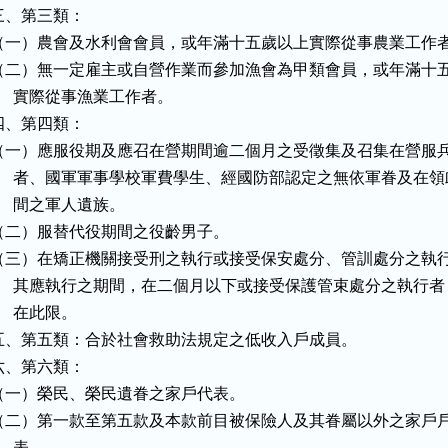
三、第三類：

（一）農會及水利會會員，或年滿十五歲以上實際從事農業工作者
（二）無一定雇主或自營作業而參加漁會為甲類會員，或年滿十五
     實際從事漁業工作者。

四、第四類：

（一）應服役期及應召在營期間逾二個月之受徵集及召集在營服兵
      者、國軍軍事學校軍費學生、經國防部認定之無依軍眷及在領
     間之軍人遺族。

（二）服替代役期間之役齡男子。

（三）在矯正機關接受刑之執行或接受保安處分、管訓處分之執行
      其應執行之期間，在二個月以下或接受保護管束處分之執行者
     在此限。

五、第五類：合於社會救助法規定之低收入戶成員。

六、第六類：

（一）榮民、榮民遺眷之家戶代表。

（二）第一款至第五款及本款前目被保險人及其眷屬以外之家戶戶
     表。
