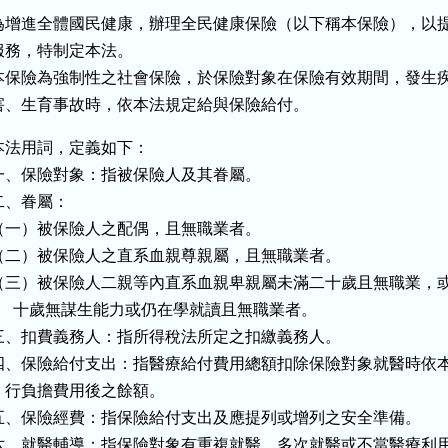
為增進全體國民健康，辦理全民健康保險（以下稱本保險），以提
服務，特制定本法。

本保險為強制性之社會保險，於保險對象在保險有效期間，發生疾
害、生育事故時，依本法規定給與保險給付。
本法用詞，定義如下：

一、保險對象：指被保險人及其眷屬。

二、眷屬：

（一）被保險人之配偶，且無職業者。

（二）被保險人之直系血親尊親屬，且無職業者。

（三）被保險人二親等內直系血親卑親屬未滿二十歲且無職業，或
      十歲無謀生能力或仍在學就讀且無職業者。

三、扣費義務人：指所得稅法所定之扣繳義務人。

四、保險給付支出：指醫療給付費用總額扣除保險對象就醫時依本
    行負擔費用後之餘額。

五、保險經費：指保險給付支出及應提列或增列之安全準備。

六、就醫輔導：指保險對象有重複就醫、多次就醫或不當醫療利用