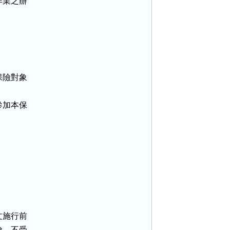
業之辦

。
險對象

加本保

施行前

，不受
