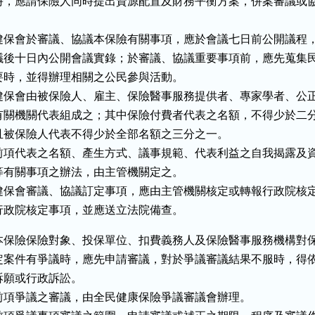
時，應請保險人同時提出資源配置及財務平衡方案，併案審議或協


健保會於審議、協議本保險有關事項，應於會議七日前公開議程，
議後十日內公開會議實錄；於審議、協議重要事項前，應先蒐集民
要時，並得辦理相關之公民參與活動。

健保會由被保險人、雇主、保險醫事服務提供者、專家學者、公正
有關機關代表組成之；其中保險付費者代表之名額，不得少於二分
且被保險人代表不得少於全部名額之三分之一。

前項代表之名額、產生方式、議事規範、代表利益之自我揭露及資
等有關事項之辦法，由主管機關定之。

健保會審議、協議訂定事項，應由主管機關核定或轉報行政院核定
行政院核定事項，並應送立法院備查。
本保險保險對象、投保單位、扣費義務人及保險醫事服務機構對保
定案件有爭議時，應先申請審議，對於爭議審議結果不服時，得依
訴願或行政訴訟。

前項爭議之審議，由全民健康保險爭議審議會辦理。
