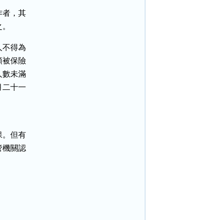
者，其

之。
不得為

被保險

數未滿

二十一

。但有

機關認


