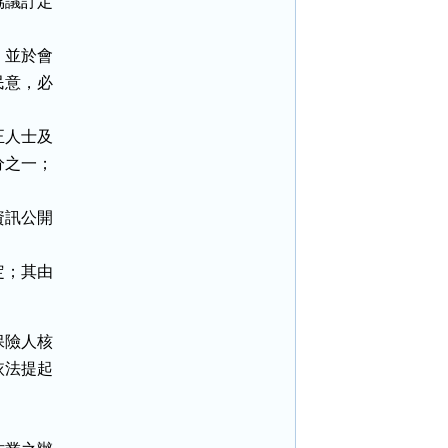
議訂定

並於會

意，必

人士及

之一；

訊公開

；其由

險人核

法提起
