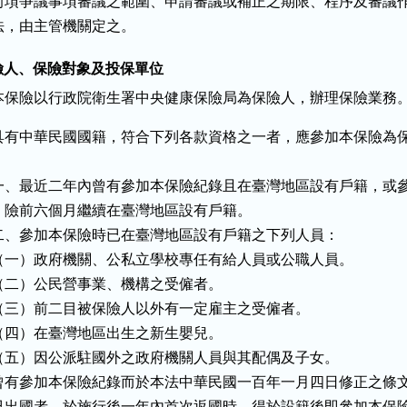
前項爭議事項審議之範圍、申請審議或補正之期限、程序及審議作
法，由主管機關定之。
保險人、保險對象及投保單位
本保險以行政院衛生署中央健康保險局為保險人，辦理保險業務
具有中華民國國籍，符合下列各款資格之一者，應參加本保險為保


一、最近二年內曾有參加本保險紀錄且在臺灣地區設有戶籍，或參
    險前六個月繼續在臺灣地區設有戶籍。

二、參加本保險時已在臺灣地區設有戶籍之下列人員：

（一）政府機關、公私立學校專任有給人員或公職人員。

（二）公民營事業、機構之受僱者。

（三）前二目被保險人以外有一定雇主之受僱者。

（四）在臺灣地區出生之新生嬰兒。

（五）因公派駐國外之政府機關人員與其配偶及子女。

曾有參加本保險紀錄而於本法中華民國一百年一月四日修正之條文
已出國者，於施行後一年內首次返國時，得於設籍後即參加本保險