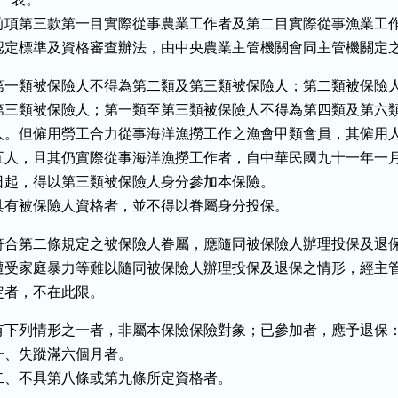
前項第三款第一目實際從事農業工作者及第二目實際從事漁業工作
認定標準及資格審查辦法，由中央農業主管機關會同主管機關定
第一類被保險人不得為第二類及第三類被保險人；第二類被保險人
第三類被保險人；第一類至第三類被保險人不得為第四類及第六類
人。但僱用勞工合力從事海洋漁撈工作之漁會甲類會員，其僱用人
五人，且其仍實際從事海洋漁撈工作者，自中華民國九十一年一月
日起，得以第三類被保險人身分參加本保險。

具有被保險人資格者，並不得以眷屬身分投保。
符合第二條規定之被保險人眷屬，應隨同被保險人辦理投保及退保
遭受家庭暴力等難以隨同被保險人辦理投保及退保之情形，經主管
定者，不在此限。
有下列情形之一者，非屬本保險保險對象；已參加者，應予退保：
一、失蹤滿六個月者。

二、不具第八條或第九條所定資格者。