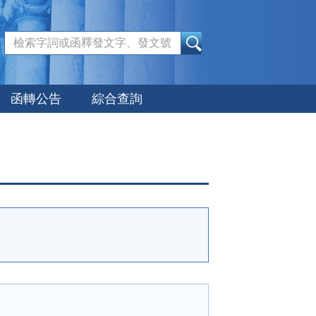
:::
函轉公告
綜合查詢