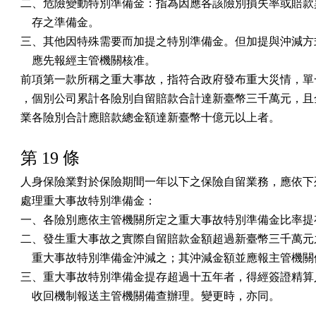
二、危險變動特別準備金：指為因應各該險別損失率或賠款異
    存之準備金。

三、其他因特殊需要而加提之特別準備金。但加提與沖減方式
    應先報經主管機關核准。

前項第一款所稱之重大事故，指符合政府發布重大災情，單一
，個別公司累計各險別自留賠款合計達新臺幣三千萬元，且全
業各險別合計應賠款總金額達新臺幣十億元以上者。
第 19 條
人身保險業對於保險期間一年以下之保險自留業務，應依下列
處理重大事故特別準備金：

一、各險別應依主管機關所定之重大事故特別準備金比率提存
二、發生重大事故之實際自留賠款金額超過新臺幣三千萬元之
    重大事故特別準備金沖減之；其沖減金額並應報主管機關
三、重大事故特別準備金提存超過十五年者，得經簽證精算人
    收回機制報送主管機關備查辦理。變更時，亦同。