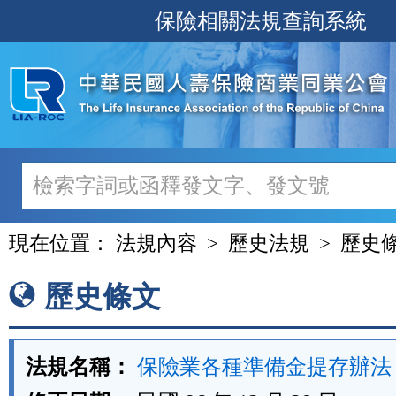
跳
保險相關法規查詢系統
至
主
要
內
容
現在位置：
法規內容
歷史法規
歷史
歷史條文
法規名稱：
保險業各種準備金提存辦法