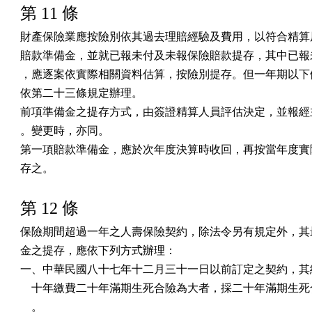
第 11 條
財產保險業應按險別依其過去理賠經驗及費用，以符合精算原
賠款準備金，並就已報未付及未報保險賠款提存，其中已報未
，應逐案依實際相關資料估算，按險別提存。但一年期以下健
依第二十三條規定辦理。

前項準備金之提存方式，由簽證精算人員評估決定，並報經主
。變更時，亦同。

第一項賠款準備金，應於次年度決算時收回，再按當年度實際
存之。
第 12 條
保險期間超過一年之人壽保險契約，除法令另有規定外，其最
金之提存，應依下列方式辦理：

一、中華民國八十七年十二月三十一日以前訂定之契約，其純
    十年繳費二十年滿期生死合險為大者，採二十年滿期生死
    。
