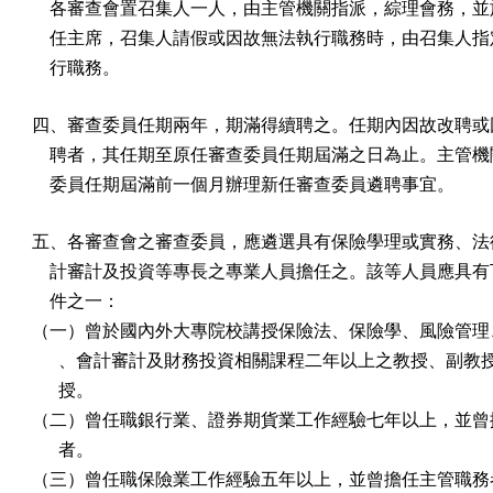
    各審查會置召集人一人，由主管機關指派，綜理會務，並
    任主席，召集人請假或因故無法執行職務時，由召集人指
    行職務。
四、審查委員任期兩年，期滿得續聘之。任期內因故改聘或因
    聘者，其任期至原任審查委員任期屆滿之日為止。主管機
    委員任期屆滿前一個月辦理新任審查委員遴聘事宜。
五、各審查會之審查委員，應遴選具有保險學理或實務、法律
    計審計及投資等專長之專業人員擔任之。該等人員應具有
    件之一：

（一）曾於國內外大專院校講授保險法、保險學、風險管理、
      、會計審計及財務投資相關課程二年以上之教授、副教
      授。

（二）曾任職銀行業、證券期貨業工作經驗七年以上，並曾擔
      者。

（三）曾任職保險業工作經驗五年以上，並曾擔任主管職務者