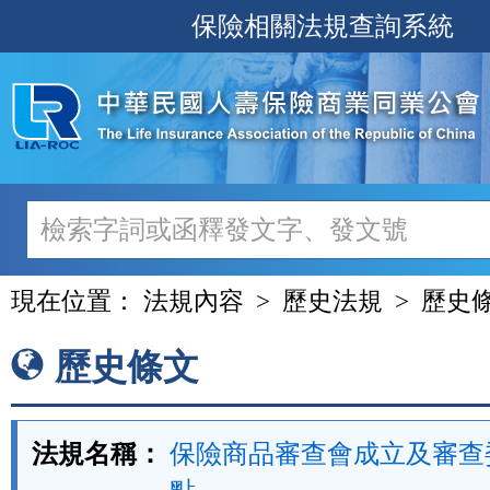
跳
保險相關法規查詢系統
至
主
要
內
容
現在位置：
法規內容
歷史法規
歷史
歷史條文
法規名稱：
保險商品審查會成立及審查