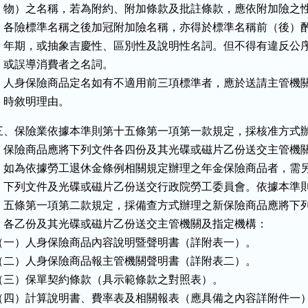
    物）之名稱，若為附約、附加條款及批註條款，應依附加險之性
    各險標準名稱之後加冠附加險名稱，亦得於標準名稱前（後）酌
    年期，或抽象吉慶性、區別性及說明性名詞。但不得有違反公序
    或誤導消費者之名詞。

    人身保險商品定名如有不適用前三項標準者，應於送請主管機關
    時敘明理由。
三、保險業依據本準則第十五條第一項第一款規定，採核准方式辦
    保險商品應將下列文件各四份及其光碟或磁片乙份送交主管機關
    如為依據勞工退休金條例相關規定辦理之年金保險商品者，需另
    下列文件及光碟或磁片乙份送交行政院勞工委員會。依據本準則
    五條第一項第二款規定，採備查方式辦理之新保險商品應將下列
    各乙份及其光碟或磁片乙份送交主管機關及指定機構：

（一）人身保險商品內容說明暨聲明書（詳附表一）。

（二）人身保險商品報主管機關聲明書（詳附表二）。

（三）保單契約條款（具示範條款之對照表）。

（四）計算說明書、費率表及相關報表（應具備之內容詳附件一）