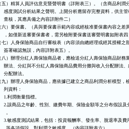
（五）精算人員評估意見暨聲明書（詳附表三）。（含商品利潤分
      感度測試分析結果之聲明。上開分析應留存完整資料，供主管
      查核，其應具備之內容詳附件二）

（六）要保書。（具與要保書示範內容或經核准要保書內容之差異
      ，如僅新送審要保書者，需另檢附要保書送審聲明書如附表四
（七）人身保險商品自行審核表（內容須由總經理或經其授權之部
      簽署確認無誤，內容詳附表五）。

（八）辦理分紅人壽保險商品者，應檢送分紅人壽保險商品財務業
      辦法、分紅與不分紅人壽保險商品費用分攤與收入分配辦法、
     分配辦法。

（九）辦理人身保險商品，應依據已建立之商品利潤分析模型，檢
     列資料：

     1.利潤衡量指標。

      2.該商品之年齡、性別、繳費年期、保險金額等之分布假設及分
      。

      3.敏感度測試結果，包括：投資報酬率、發生率、脫退率及費用
        等各項假設，對利潤之敏感度。（內容詳附表六）
