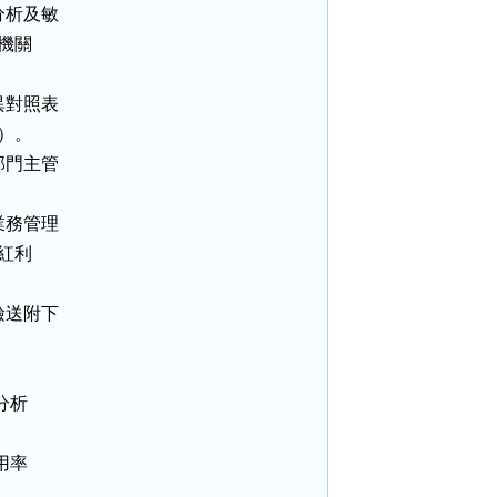
析及敏

機關

對照表

）。

門主管

務管理

紅利

送附下

析

率
