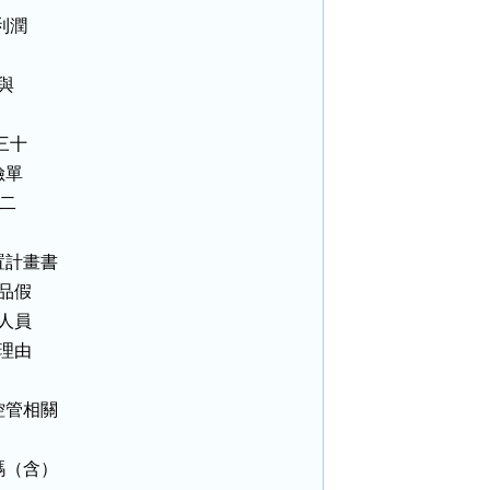
潤

與

十

單

二

計畫書

品假

人員

理由

管相關

（含）
