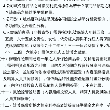
      4.公司就各種商品之可接受利潤指標各為若干？該商品預期之利
       ？該商品之損益兩平業務量。

      5.公司對 3. 敏感度測試結果所述各項假設之趨勢分析及預測，
       各項假設之合理性分析。

      6.人壽保險商品（非投資型）需另檢送以被保險人年齡五歲、三
        五歲、六十五歲之男性、女性，依分紅人壽與不分紅人壽保險
        資訊揭露規範（財政部九十二年三月三十一日台財保字第○九
        ○○一二四一六號令）附件之方式 2. 計算之數值。

（十）辦理保險期間超過一年之人身保險商品者，另檢附資產配置
      ，需列明資產配置之計畫、目的及所預期之投資報酬率可達商
      設之要求，並能適時依市場變動調整資產配置（內容須經投資
      及精算人員共同簽署），但依商品特性無資產配置計畫並敘明
      者（內容須經投資人員及精算人員共同簽署），不在此限。

（十一）風險控管說明書（內容須經投資人員、精算人員及風險控
       人員共同簽署）。

（十二）計算保費所採之預定利率高於計提責任準備金之利率一碼