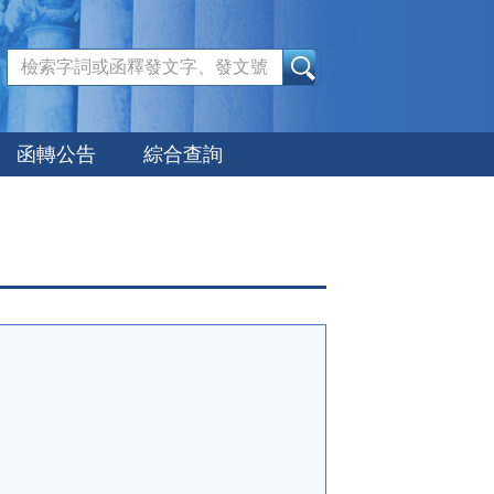
:::
函轉公告
綜合查詢