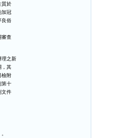
質於

加冠

良俗

審查

理之新

，其

檢附

第十

文件

。
