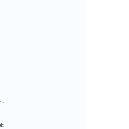


：


