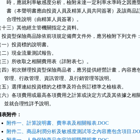
        時，應就利率敏感度分析，檢附未達一定利率水準時之因應聲
        書（本聲明書應由投資人員及精算人員共同簽署）及該商品訂
        合理性說明（由精算人員簽署）。

（十三）其他經主管機關指定之資料。

    投資型保險商品除依前項規定備齊文件外，應另檢附下列文件：
（一）投資標的說明書。

（二）現金流量測試報告。

（三）所收取之相關費用表（詳附表七）。

（四）初次辦理投資型保險商品者，應另提供經營計畫，內容應包
      管理、行政管理、資訊管理、及行銷管理等說明。

（五）選擇連結投資標的之標準及符合所訂標準之檢核表。

（六）各項費用或最高各項費用之計算或決定方式及其依據之相關
      並就合理性詳予說明。
圖表附件：
附件一、計算說明書、費率表及相關報表.DOC
附件二、商品利潤分析及敏感度測試等之內容應包含項目.DO
附表一、人身保險商品內容說明暨聲明書.DOC