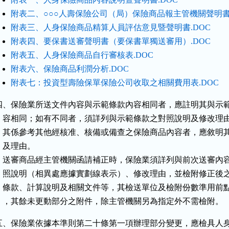
附表二、○○○人壽保險公司（局）保險商品報主管機關聲明書.
附表三、人身保險商品精算人員評估意見暨聲明書.DOC
附表四、要保書送審聲明書（要保書單獨送審用）.DOC
附表五、人身保險商品自行審核表.DOC
附表六、保險商品利潤分析.DOC
附表七：投資型壽險保單保險公司收取之相關費用表.DOC
四、保險業所送文件內容與示範條款內容相同者，應註明其與示範
    容相同；如有不同者，須詳列與示範條款之對照說明及修改理由
    其係參考其他經核准、核備或備查之保險商品內容者，應敘明其
   及理由。

    送審商品經主管機關函請補正時，保險業須詳列與前次送審內容
    照說明（相異處應據實劃線表示）、修改理由，並檢附修正後之
    條款、計算說明及相關文件等，其檢送單位及檢附份數準用前點
    ，其餘未更動部分之附件，除主管機關另為指定外不需檢附。
五、保險業依據本準則第二十條第一項辦理部分變更，應檢具人身