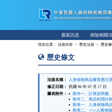
跳
至
主
要
內
最新訊息
保險相關
容
:::
現在位置：
法規內容
歷史法規
歷史條
歷史條文
法規名稱：
人身保險商品審查應注
修正日期：
民國 96 年 07 月 17 日
圖表附件：
附件一、計算說明書、
附件二、商品利潤分析
附表一、人身保險商品
附表二、○○○人壽保