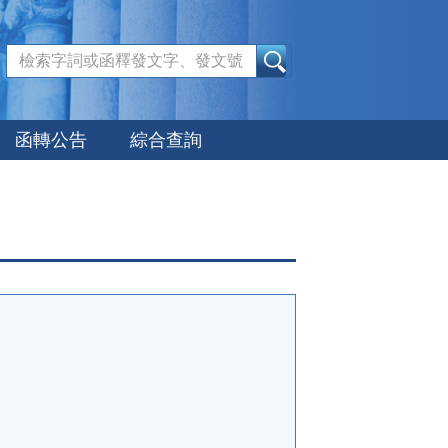
:::
函轉公告
綜合查詢