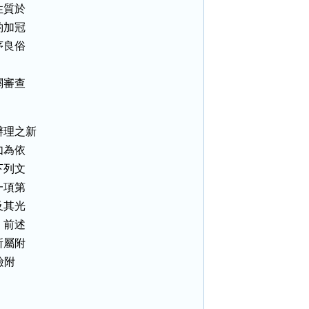
質於

加冠

良俗

審查

理之新

為依

列文

項第

其光

前述

屬附

附
