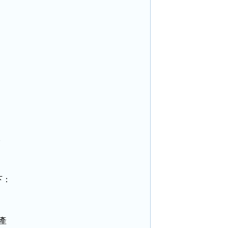


：


