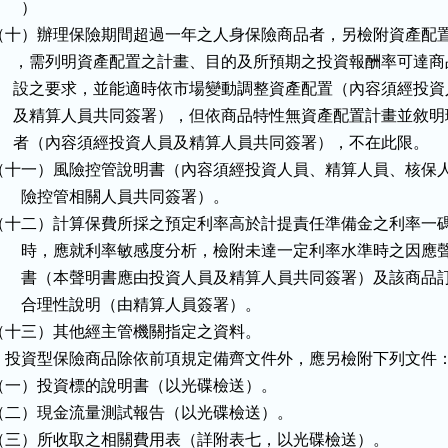
      ）

（十）辦理保險期間超過一年之人身保險商品者，另檢附資產配置
      ，需列明資產配置之計畫、目的及所預期之投資報酬率可達商
      設之要求，並能適時依市場變動調整資產配置（內容須經投資
      及精算人員共同簽署），但依商品特性無資產配置計畫並敘明
      者（內容須經投資人員及精算人員共同簽署），不在此限。

（十一）風險控管說明書（內容須經投資人員、精算人員、核保人
       險控管相關人員共同簽署）。

（十二）計算保費所採之預定利率高於計提責任準備金之利率一碼
        時，應就利率敏感度分析，檢附未達一定利率水準時之因應聲
        書（本聲明書應由投資人員及精算人員共同簽署）及該商品訂
        合理性說明（由精算人員簽署）。

（十三）其他經主管機關指定之資料。

    投資型保險商品除依前項規定備齊文件外，應另檢附下列文件：
（一）投資標的說明書（以光碟檢送）。

（二）現金流量測試報告（以光碟檢送）。

（三）所收取之相關費用表（詳附表七，以光碟檢送）。
