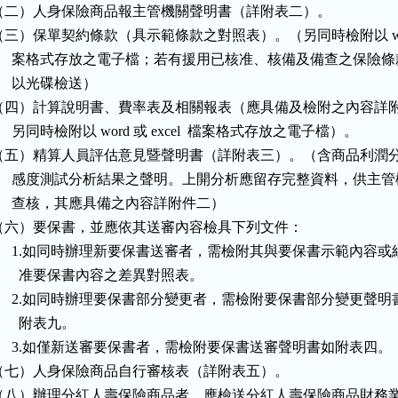
（二）人身保險商品報主管機關聲明書（詳附表二）。

（三）保單契約條款（具示範條款之對照表）。（另同時檢附以 wor
      案格式存放之電子檔；若有援用已核准、核備及備查之保險條
     以光碟檢送）

（四）計算說明書、費率表及相關報表（應具備及檢附之內容詳附
     另同時檢附以 word 或 excel  檔案格式存放之電子檔）。

（五）精算人員評估意見暨聲明書（詳附表三）。（含商品利潤分
      感度測試分析結果之聲明。上開分析應留存完整資料，供主管
      查核，其應具備之內容詳附件二）

（六）要保書，並應依其送審內容檢具下列文件：

      1.如同時辦理新要保書送審者，需檢附其與要保書示範內容或經
       准要保書內容之差異對照表。

      2.如同時辦理要保書部分變更者，需檢附要保書部分變更聲明書
       附表九。

      3.如僅新送審要保書者，需檢附要保書送審聲明書如附表四。

（七）人身保險商品自行審核表（詳附表五）。

（八）辦理分紅人壽保險商品者，應檢送分紅人壽保險商品財務業