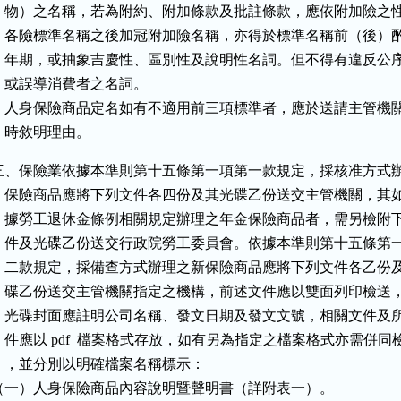
    物）之名稱，若為附約、附加條款及批註條款，應依附加險之性
    各險標準名稱之後加冠附加險名稱，亦得於標準名稱前（後）酌
    年期，或抽象吉慶性、區別性及說明性名詞。但不得有違反公序
    或誤導消費者之名詞。

    人身保險商品定名如有不適用前三項標準者，應於送請主管機關
    時敘明理由。
三、保險業依據本準則第十五條第一項第一款規定，採核准方式辦
    保險商品應將下列文件各四份及其光碟乙份送交主管機關，其如
    據勞工退休金條例相關規定辦理之年金保險商品者，需另檢附下
    件及光碟乙份送交行政院勞工委員會。依據本準則第十五條第一
    二款規定，採備查方式辦理之新保險商品應將下列文件各乙份及
    碟乙份送交主管機關指定之機構，前述文件應以雙面列印檢送，
    光碟封面應註明公司名稱、發文日期及發文文號，相關文件及所
    件應以 pdf  檔案格式存放，如有另為指定之檔案格式亦需併同檢
    ，並分別以明確檔案名稱標示：

（一）人身保險商品內容說明暨聲明書（詳附表一）。
