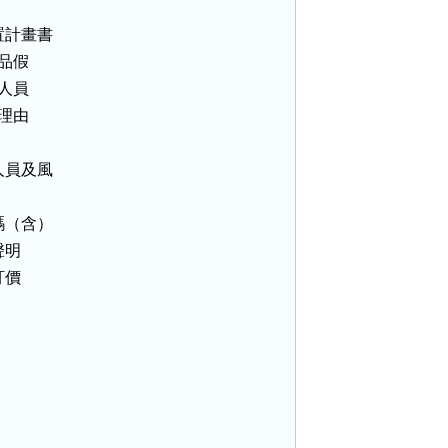
計畫書

品假

人員

理由

員及風

（含）

明

價


