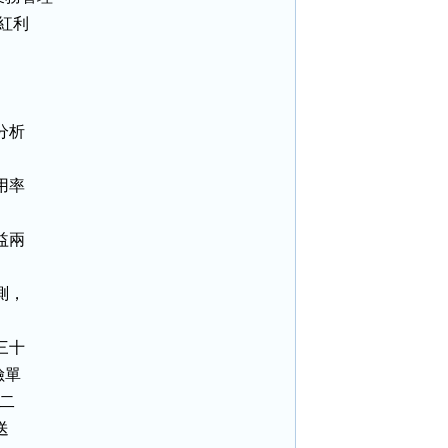
紅利

析

率

兩

，

十

單

二


