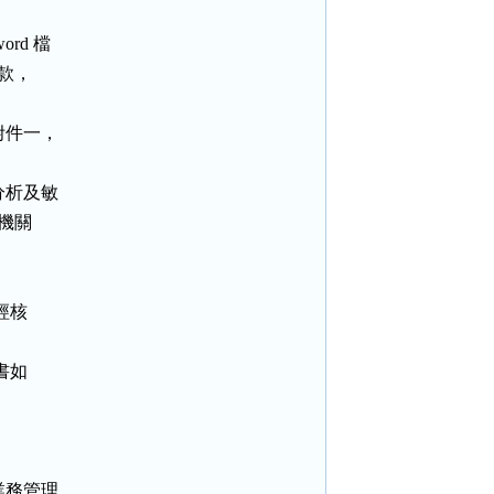
d 檔

款，

件一，

析及敏

機關

核

如

務管理
