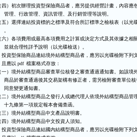
（四）初次辦理投資型保險商品者，應另提供經營計畫，內容應包
      管理、行政管理、資訊管理、及行銷管理等說明。

（五）選擇連結投資標的之標準及符合所訂標準之檢核表（以光碟
    。

（六）各項費用或最高各項費用之計算或決定方式及其依據之相關
      並就合理性詳予說明（以光碟檢送）。

    投資型保險商品連結境外結構型商品者，應另以光碟檢附下列文
   且應以 pdf  檔案格式存放：

（一）境外結構型商品審查單位核發之審查通過通知書。如該境外
      商品於審查通過後其交易架構有修正者，需另檢附審查單位核
     同意變更通知書。

（二）境外結構型商品之發行人或總代理人依境外結構型商品管理
      十九條第一項規定報本會備查函。

（三）境外結構型商品中文產品說明書。

（四）境外結構型商品中文投資人須知。

    投資型保險商品連結國內結構型商品者，應另以光碟檢附下列文