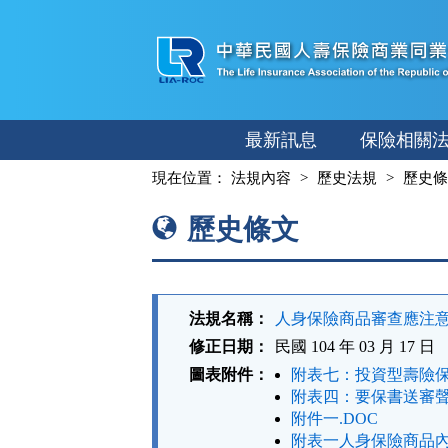
跳
至
主
要
內
最新訊息
保險相關
容
:::
現在位置：
法規內容
歷史法規
歷史條
歷史條文
法規名稱：
人身保險商品審查應注
修正日期：
民國 104 年 03 月 17 日
圖表附件：
附表七：投資型壽險保
附表四：要保書送審聲
附件一.DOC
附表一人身保險商品內