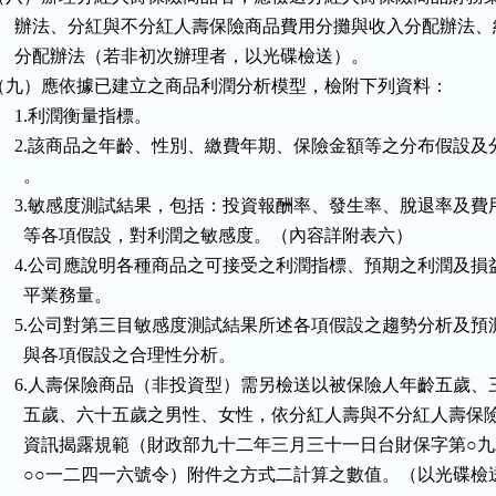
      辦法、分紅與不分紅人壽保險商品費用分攤與收入分配辦法、
      分配辦法（若非初次辦理者，以光碟檢送）。

（九）應依據已建立之商品利潤分析模型，檢附下列資料：

     1.利潤衡量指標。

      2.該商品之年齡、性別、繳費年期、保險金額等之分布假設及分
      。

      3.敏感度測試結果，包括：投資報酬率、發生率、脫退率及費用
        等各項假設，對利潤之敏感度。（內容詳附表六）

      4.公司應說明各種商品之可接受之利潤指標、預期之利潤及損益
       平業務量。

      5.公司對第三目敏感度測試結果所述各項假設之趨勢分析及預測
       與各項假設之合理性分析。

      6.人壽保險商品（非投資型）需另檢送以被保險人年齡五歲、三
        五歲、六十五歲之男性、女性，依分紅人壽與不分紅人壽保險
        資訊揭露規範（財政部九十二年三月三十一日台財保字第○九
        ○○一二四一六號令）附件之方式二計算之數值。（以光碟檢送