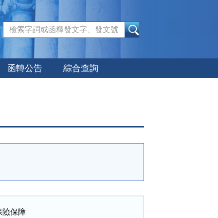
:::
函轉公告
綜合查詢
險保障
