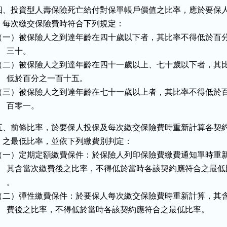
四、投資型人壽保險死亡給付對保單帳戶價值之比率，應於要保人
    每次繳交保險費時符合下列規定：

（一）被保險人之到達年齡在四十歲以下者，其比率不得低於百分
     三十。

（二）被保險人之到達年齡在四十一歲以上、七十歲以下者，其比
     低於百分之一百十五。

（三）被保險人之到達年齡在七十一歲以上者，其比率不得低於百
     百零一。
五、前條比率，於要保人投保及每次繳交保險費時重新計算各契約
    之最低比率，並依下列繳費別判定：

（一）定期定額繳費保件：於保險人列印保險費繳費通知單時重新
      其含當次繳費後之比率，不得低於當時各該契約應符合之最低
    。

（二）彈性繳費保件：於要保人每次繳交保險費時重新計算，其含
      費後之比率，不得低於當時各該契約應符合之最低比率。