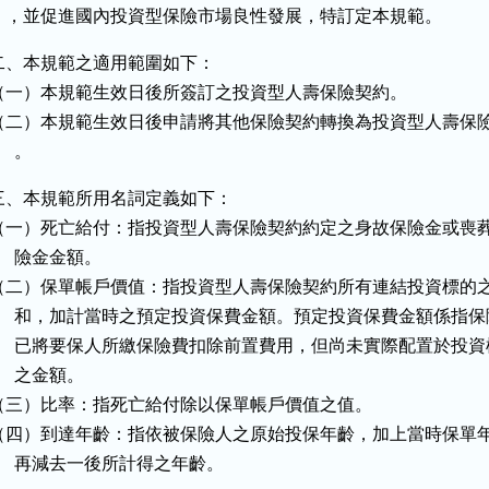
    ，並促進國內投資型保險市場良性發展，特訂定本規範。
二、本規範之適用範圍如下：

（一）本規範生效日後所簽訂之投資型人壽保險契約。

（二）本規範生效日後申請將其他保險契約轉換為投資型人壽保險
     。
三、本規範所用名詞定義如下：

（一）死亡給付：指投資型人壽保險契約約定之身故保險金或喪葬
     險金金額。

（二）保單帳戶價值：指投資型人壽保險契約所有連結投資標的之
      和，加計當時之預定投資保費金額。預定投資保費金額係指保
      已將要保人所繳保險費扣除前置費用，但尚未實際配置於投資
     之金額。

（三）比率：指死亡給付除以保單帳戶價值之值。

（四）到達年齡：指依被保險人之原始投保年齡，加上當時保單年
      再減去一後所計得之年齡。