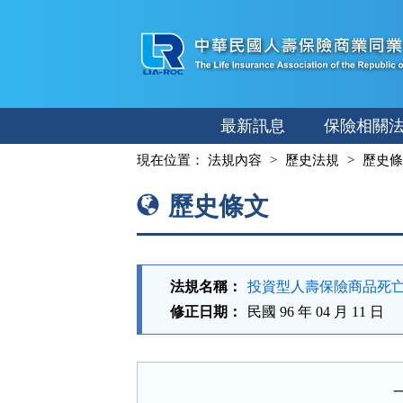
跳
至
主
要
內
最新訊息
保險相關
容
:::
現在位置：
法規內容
歷史法規
歷史條
歷史條文
法規名稱：
投資型人壽保險商品死
修正日期：
民國 96 年 04 月 11 日