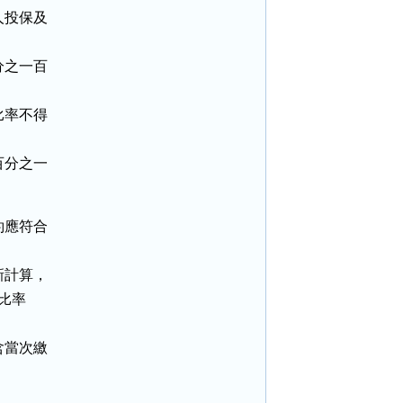
投保及

之一百

率不得

分之一

應符合

計算，

比率

當次繳
