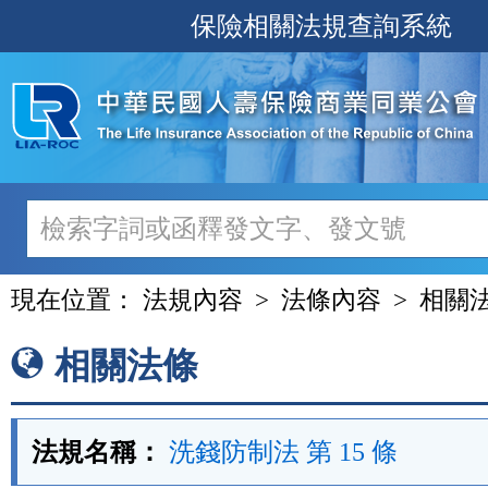
跳
保險相關法規查詢系統
至
主
要
內
容
現在位置：
法規內容
法條內容
相關
相關法條
法規名稱：
洗錢防制法 第 15 條