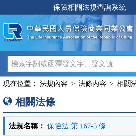
跳
保險相關法規查詢系統
至
主
要
內
容
現在位置：
法規內容
法條內容
相關
相關法條
法規名稱：
保險法 第 167-5 條