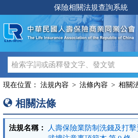
跳
保險相關法規查詢系統
至
主
要
內
容
現在位置：
法規內容
法條內容
相關
相關法條
法規名稱：
人壽保險業防制洗錢及打擊