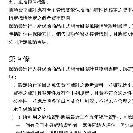
五、風險控管機制。

前項費率釐訂應符合主管機關依保險商品特性所核定之費率檢
指定機構所定之參考費率範圍。

保險業進行財產保險商品正式開發研擬風險控管說明書時，其
包括評估再保險安排、銷售限額預警及控管機制，且應載明銷
公司所定風險胃納。
第 9 條
保險業進行人身保險商品正式開發研擬計算說明書時，應確實
項：

一、設定給付項目及蒐集費率釐訂之參考資料，並確認所引用
    費率之釐訂具關連性及符合下列規定，且費率符合適足性
    公平性，並應反映各項成本及合理利潤，不得以不合理之
    承作保險業務：

（一）所引用之經驗資料應採最近三至五年統計資料，且應以
      主，倘有公司本身經驗資料者，應併同納入評估。但無