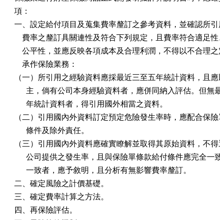
項：

一、設定給付項目及蒐集費率釐訂之參考資料，並確認所引用
    費率之釐訂具關連性及符合下列規定，且費率符合適足性
    公平性，並應反映各項成本及合理利潤，不得以不合理之
    承作保險業務：

（一）所引用之經驗資料應採最近三至五年統計資料，且應以
      主，倘有公司本身經驗資料者，應併同納入評估。但無
      年統計資料者，得引用國外相當之資料。

（二）引用國內外資料訂定預定危險發生率時，應配合保險單
      條件及除外責任。

（三）引用國內外資料應確實瞭解並取得其原始資料，不得逕
      公司提供之發生率，且與保險單條款給付條件應完全一
      一致者，應予敘明，且分析有無影響費率釐訂。

二、確定風險之計價基礎。

三、確定費率計算之方法。

四、再保險評估。
