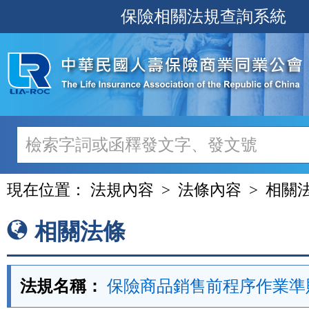
跳
保險相關法規查詢系統
至
主
要
內
容
現在位置：
法規內容
法條內容
相關
相關法條
法規名稱：
保險商品銷售前程序作業準則 