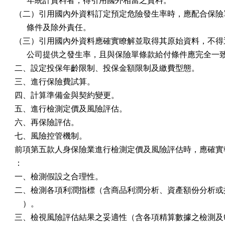
      年統計資料者，得引用國外相當之資料。

（二）引用國內外資料訂定預定危險發生率時，應配合保險單
      條件及除外責任。

（三）引用國內外資料應確實瞭解並取得其原始資料，不得逕
      公司提供之發生率，且與保險單條款給付條件應完全一致
二、設定投保年齡限制、投保金額限制及繳費型態。

三、進行保險費試算。

四、計算準備金與契約變更。

五、進行檢測定價及風險評估。

六、再保險評估。

七、風險控管機制。

前項第五款人身保險業進行檢測定價及風險評估時，應確實執
：

一、檢測假設之合理性。

二、檢測各項利潤指標（含商品利潤分析、資產額份分析或損
    ）。

三、檢視風險評估結果之妥適性（含各項精算數據之檢測及敏