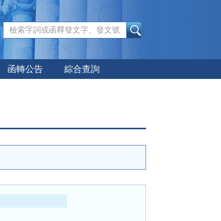
:::
函轉公告
綜合查詢