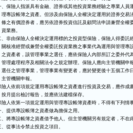
一、保險人指派具有金融、證券或其他投資業務經驗之專業人員運
    理專設帳簿之資產。但涉及由保險人全權決定運用於證券交易法
    條之有價證券者，應另依證券投資信託及顧問法申請兼營全權委
   資業務。

二、非由保險人全權決定運用標的之投資型保險，保險人得委託經
    關核准經營或兼營全權委託投資業務之事業代為運用與管理專設
    之資產者，該管理事業之選任，應依保險人內部所訂之委外代為
    管理處理程序及相關法令之規定辦理。保險人應向主管機關申報
    選任之管理事業，管理事業有變更者，應於變更後十五個工作日
   主管機關申報。

保險人依前項規定運用專設帳簿之資產進行投資及交易，應作成書
，按月提出檢討報告，並應依法建檔保存。

保險人依第一項規定運用與管理專設帳簿資產時，不得有下列情事
一、提供專設帳簿之資產做為擔保之用。

二、將專設帳簿之資產借予他人。但主管機關另有規定者，不在此
三、從事法令禁止投資之項目。