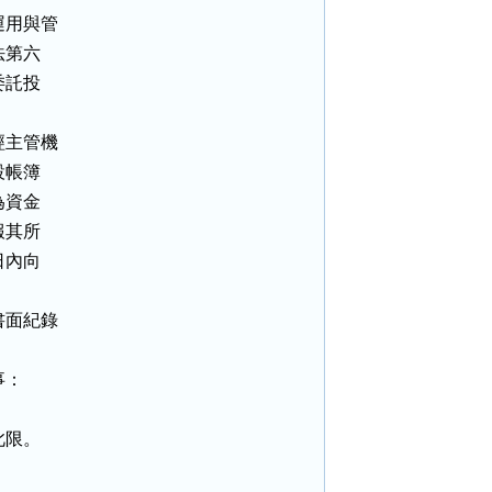
用與管

第六

託投

主管機

帳簿

資金

其所

內向

面紀錄

：

限。
