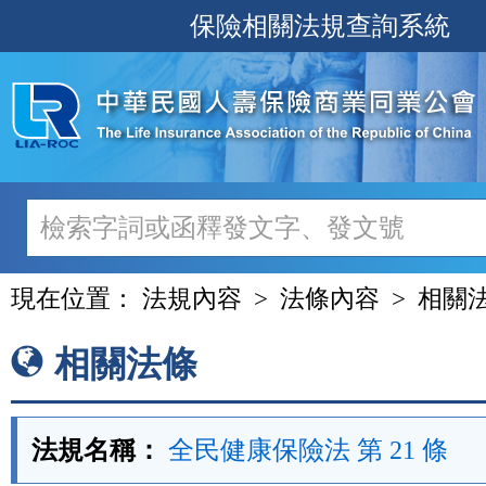
跳
保險相關法規查詢系統
至
主
要
內
容
現在位置：
法規內容
法條內容
相關
相關法條
法規名稱：
全民健康保險法 第 21 條