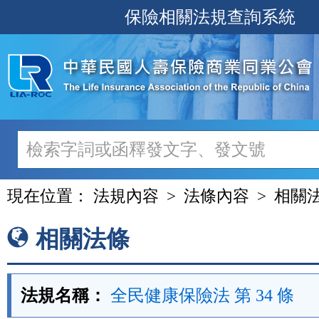
跳
保險相關法規查詢系統
至
主
要
內
容
現在位置：
法規內容
法條內容
相關
相關法條
法規名稱：
全民健康保險法 第 34 條