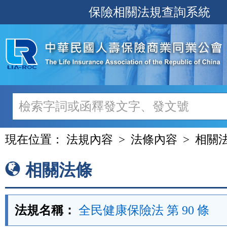
跳
保險相關法規查詢系統
至
主
要
內
容
現在位置：
法規內容
法條內容
相關
相關法條
法規名稱：
全民健康保險法 第 90 條