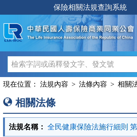
跳
保險相關法規查詢系統
至
主
要
內
容
現在位置：
法規內容
法條內容
相關
相關法條
法規名稱：
全民健康保險法施行細則 第 