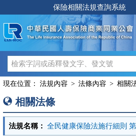
跳
保險相關法規查詢系統
至
主
要
內
容
現在位置：
法規內容
法條內容
相關
相關法條
法規名稱：
全民健康保險法施行細則 第 