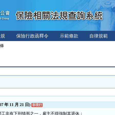
法規
保險行政函釋令
示範條款
自律規範
條
 年 11 月 21 日)
非現行
勞工非有下列情形之一，雇主不得強制其退休：
