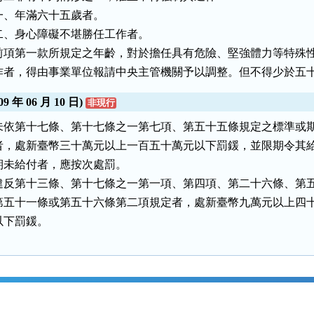
一、年滿六十五歲者。

二、身心障礙不堪勝任工作者。

前項第一款所規定之年齡，對於擔任具有危險、堅強體力等特殊性
作者，得由事業單位報請中央主管機關予以調整。但不得少於五
 年 06 月 10 日)
非現行
未依第十七條、第十七條之一第七項、第五十五條規定之標準或期
者，處新臺幣三十萬元以上一百五十萬元以下罰鍰，並限期令其給
期未給付者，應按次處罰。

違反第十三條、第十七條之一第一項、第四項、第二十六條、第五
第五十一條或第五十六條第二項規定者，處新臺幣九萬元以上四十
以下罰鍰。