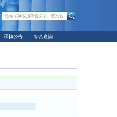
:::
函轉公告
綜合查詢