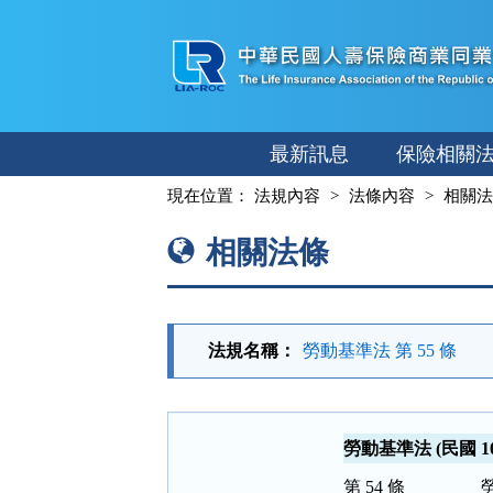
跳
至
主
要
內
最新訊息
保險相關
容
:::
現在位置：
法規內容
法條內容
相關法
相關法條
法規名稱：
勞動基準法 第 55 條
勞動基準法 (民國 107
第 54 條