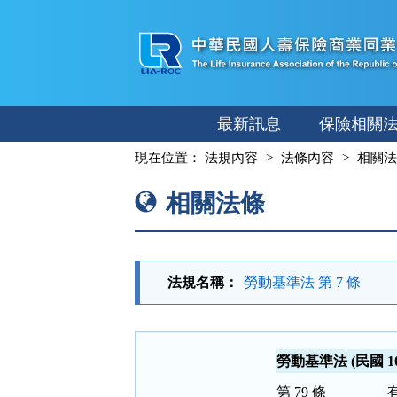
跳
至
主
要
內
最新訊息
保險相關
容
:::
現在位置：
法規內容
法條內容
相關法
相關法條
法規名稱：
勞動基準法 第 7 條
勞動基準法 (民國 109
第 79 條