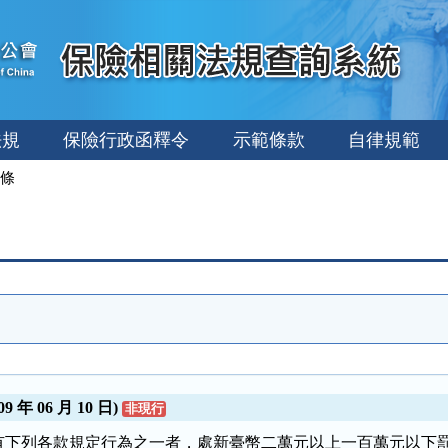
法規
保險行政函釋令
示範條款
自律規範
條
 年 06 月 10 日)
非現行
有下列各款規定行為之一者，處新臺幣二萬元以上一百萬元以下罰