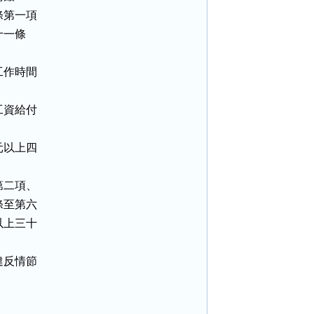
第一項

一條

作時間

資給付

以上四

二項、

至第六

上三十

反情節
