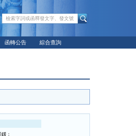
:::
函轉公告
綜合查詢
鍰：
