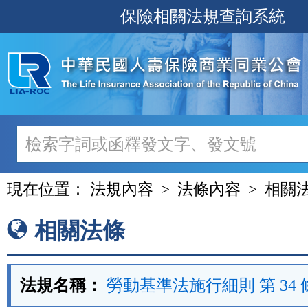
跳
保險相關法規查詢系統
至
主
要
內
容
現在位置：
法規內容
法條內容
相關
相關法條
法規名稱：
勞動基準法施行細則 第 34 