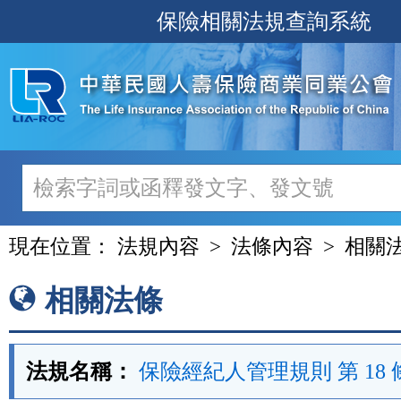
跳
保險相關法規查詢系統
至
主
要
內
容
現在位置：
法規內容
法條內容
相關
相關法條
法規名稱：
保險經紀人管理規則 第 18 