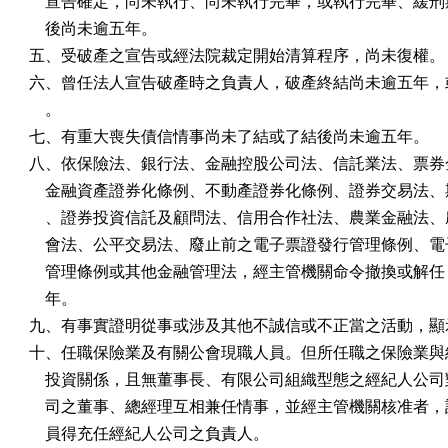
    宣告確定，尚未執行、尚未執行完畢，或執行完畢、緩刑
    後尚未逾五年。

五、受破產之宣告或經法院裁定開始清算程序，尚未復權。

六、曾任法人宣告破產時之負責人，破產終結尚未逾五年，或
    。

七、有重大喪失債信情事尚未了結或了結後尚未逾五年。

八、依保險法、銀行法、金融控股公司法、信託業法、票券金
    金融資產證券化條例、不動產證券化條例、證券交易法、
    、證券投資信託及顧問法、信用合作社法、農業金融法、
    會法、公平交易法、廢止前之電子票證發行管理條例、電
    管理條例或其他金融管理法，經主管機關命令撤換或解任
    年。

九、有事實證明從事或涉及其他不誠信或不正當之活動，顯示
十、任職保險業及有關公會現職人員。但所任職之保險業與經
    投資關係，且無董事長、有限公司組織型態之經紀人公司
    司之董事、總經理互相兼任情事，並經主管機關核准者，
    員得充任經紀人公司之負責人。
