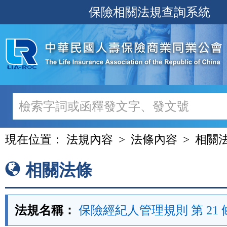
跳
保險相關法規查詢系統
至
主
要
內
容
現在位置：
法規內容
法條內容
相關
相關法條
法規名稱：
保險經紀人管理規則 第 21 