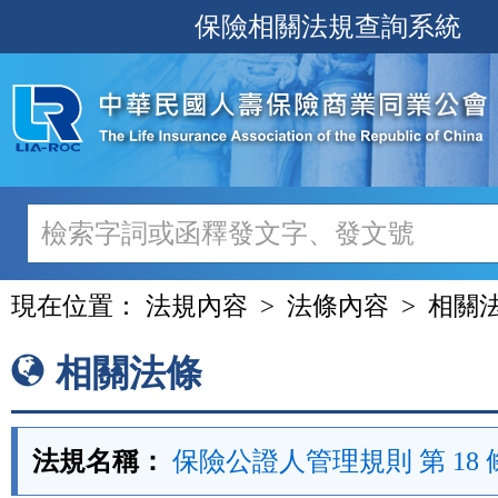
跳
保險相關法規查詢系統
至
主
要
內
容
現在位置：
法規內容
法條內容
相關
相關法條
法規名稱：
保險公證人管理規則 第 18 