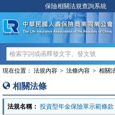
跳
保險相關法規查詢系統
至
主
要
內
容
現在位置：
法規內容
法條內容
相關
相關法條
法規名稱：
投資型年金保險單示範條款 第