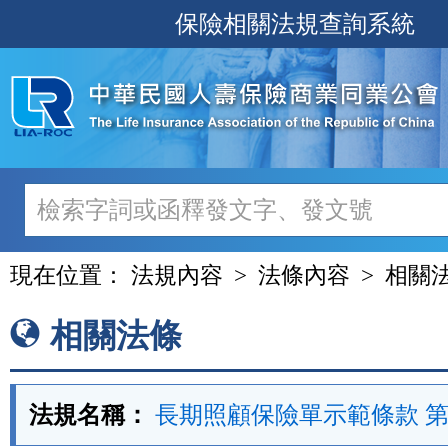
跳
保險相關法規查詢系統
至
主
要
內
容
現在位置：
法規內容
法條內容
相關
相關法條
法規名稱：
長期照顧保險單示範條款 第 