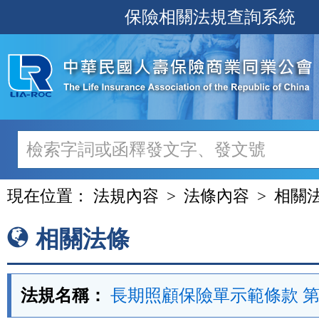
跳
保險相關法規查詢系統
至
主
要
內
容
現在位置：
法規內容
法條內容
相關
相關法條
法規名稱：
長期照顧保險單示範條款 第 