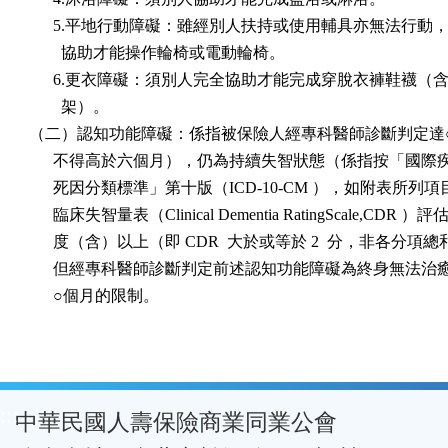
      5.平地行動障礙：雖經別人扶持或使用輔具亦無法行動，
        協助才能操作輪椅或電動輪椅。

      6.更衣障礙：須別人完全協助才能完成穿脫衣褲鞋襪（含
        架）。

（二）認知功能障礙：係指被保險人經專科醫師診斷判定達○
      不得高於六個月），仍為持續失智狀態（係指按「國際
      死因分類標準」第十版（ICD-10-CM ），如附表所列
      臨床失智量表（Clinical Dementia RatingScale,CDR ）評
      度（含）以上（即 CDR  大於或等於 2  分，非各分項總
      但經專科醫師診斷判定前述認知功能障礙為終身無法治
      ○個月的限制。
:::
中華民國人壽保險商業同業公會