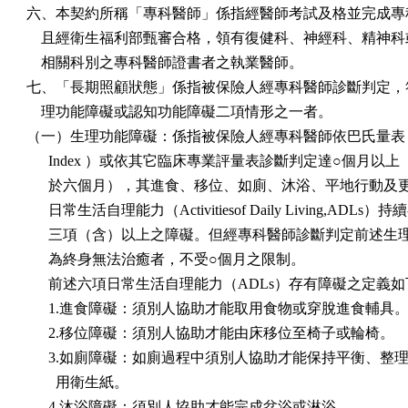
六、本契約所稱「專科醫師」係指經醫師考試及格並完成專科
    且經衛生福利部甄審合格，領有復健科、神經科、精神科
    相關科別之專科醫師證書者之執業醫師。

七、「長期照顧狀態」係指被保險人經專科醫師診斷判定，符
    理功能障礙或認知功能障礙二項情形之一者。

（一）生理功能障礙：係指被保險人經專科醫師依巴氏量表（Bar
      Index ）或依其它臨床專業評量表診斷判定達○個月以上
      於六個月），其進食、移位、如廁、沐浴、平地行動及
      日常生活自理能力（Activitiesof Daily Living,ADLs）持
      三項（含）以上之障礙。但經專科醫師診斷判定前述生
      為終身無法治癒者，不受○個月之限制。

      前述六項日常生活自理能力（ADLs）存有障礙之定義如
      1.進食障礙：須別人協助才能取用食物或穿脫進食輔具。
      2.移位障礙：須別人協助才能由床移位至椅子或輪椅。

      3.如廁障礙：如廁過程中須別人協助才能保持平衡、整理
        用衛生紙。

      4.沐浴障礙：須別人協助才能完成盆浴或淋浴。
