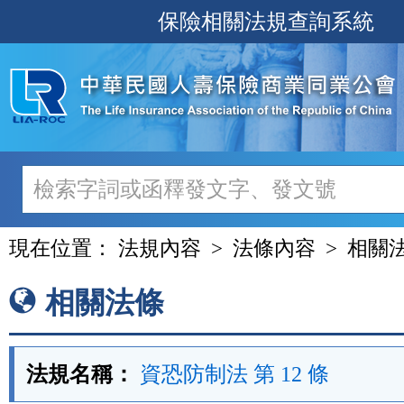
跳
保險相關法規查詢系統
至
主
要
內
容
現在位置：
法規內容
法條內容
相關
相關法條
法規名稱：
資恐防制法 第 12 條