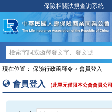
跳
保險相關法規查詢系統
至
主
要
內
容
現在位置：
保險行政函釋令 > 會員登入
會員登入
（此單元僅限本公會會員公