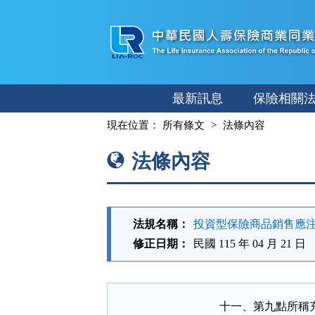
跳
至
主
要
內
最新訊息
保險相關
容
:::
現在位置：
所有條文
法條內容
法條內容
法規名稱：
投資型保險商品銷售應
修正日期：
民國 115 年 04 月 21 日
十一、第九點所稱