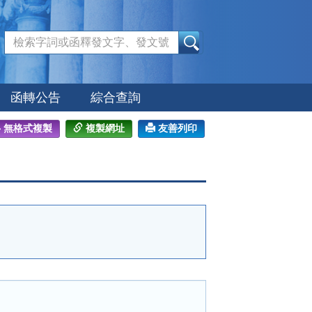
:::
函轉公告
綜合查詢
無格式複製
複製網址
友善列印