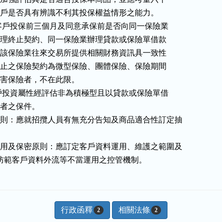
歲以上之客戶是否具有辨識不利其投保權益情形之能力。

應建立檢核客戶投保前三個月及同意承保前是否向同一保險業

或其他同業辦理終止契約、同一保險業辦理貸款或保險單借款

；以及客戶與該保險業往來交易所提供相關財務資訊具一致性

之機制。但終止之保險契約為微型保險、團體保險、保險期間

以下之傷害保險者，不在此限。

不得承保客戶投資屬性經評估非為積極型且以貸款或保險單借

保險費者之保件。

原則：應就招攬人員有無充分告知及商品適合性訂定抽

運用及保密原則：應訂定客戶資料運用、維護之範圍及

，並建立防範客戶資料外流等不當運用之控管機制。
行政函釋
相關法條
2
2