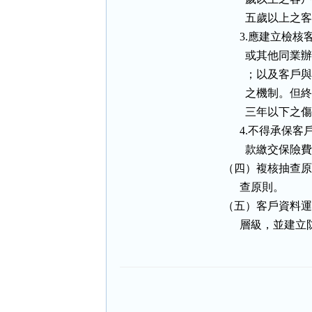
          五
        3.
          
          
          
          三年
        4.
          款繳交
  （四）複核抽查
        查原則。

  （五）客戶資料
        層級