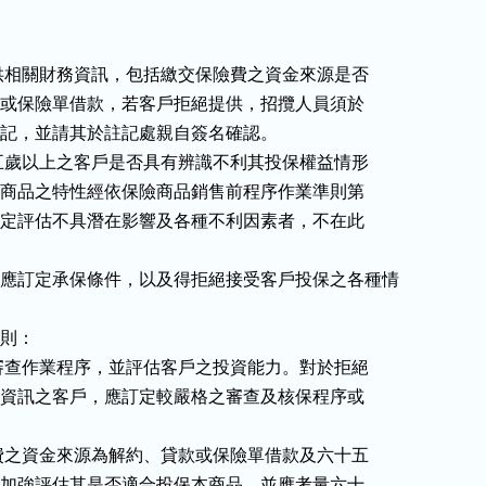
應請客戶提供相關財務資訊，包括繳交保險費之資金來源是否

為解約、貸款或保險單借款，若客戶拒絕提供，招攬人員須於

保書予以註記，並請其於註記處親自簽名確認。

應評估六十五歲以上之客戶是否具有辨識不利其投保權益情形

之能力。但本商品之特性經依保險商品銷售前程序作業準則第

六條第七款規定評估不具潛在影響及各種不利因素者，不在此

：應訂定承保條件，以及得拒絕接受客戶投保之各種情

則：

應訂定核保審查作業程序，並評估客戶之投資能力。對於拒絕

提供相關財務資訊之客戶，應訂定較嚴格之審查及核保程序或

對繳交保險費之資金來源為解約、貸款或保險單借款及六十五

歲以上之客戶加強評估其是否適合投保本商品，並應考量六十
