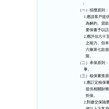
      ：

  （一）招攬原則：

        1.
          
          要
        2.
          
          
          限。

  （二）承保原則
        事。

  （三）核保審查原
        1.
          
          拒保。

        2.
          