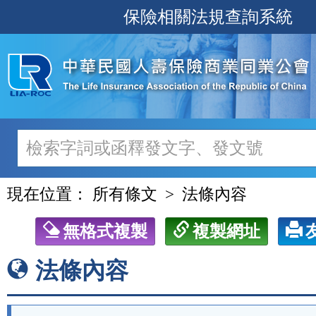
跳
保險相關法規查詢系統
至
主
要
內
容
現在位置：
所有條文
法條內容
無格式複製
複製網址
法條內容