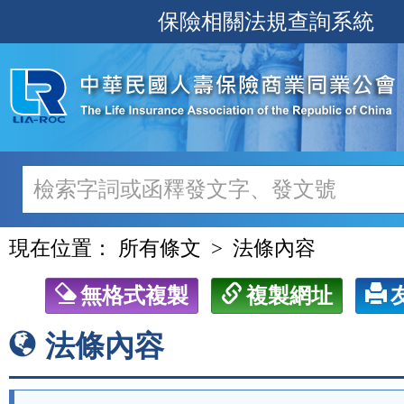
跳
保險相關法規查詢系統
至
主
要
內
容
現在位置：
所有條文
法條內容
無格式複製
複製網址
法條內容