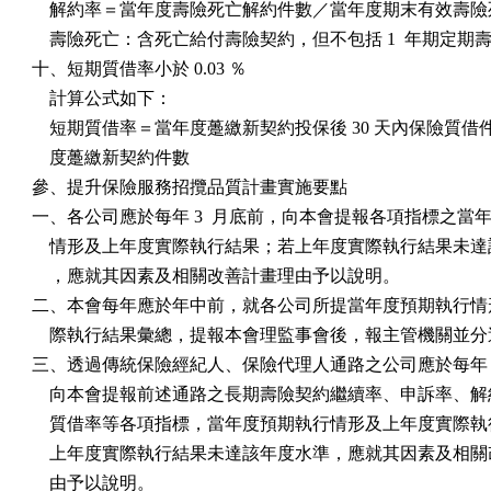
    解約率＝當年度壽險死亡解約件數／當年度期末有效壽險
    壽險死亡：含死亡給付壽險契約，但不包括 1  年期定期壽
十、短期質借率小於 0.03 ％

    計算公式如下：

    短期質借率＝當年度躉繳新契約投保後 30 天內保險質借
    度躉繳新契約件數

參、提升保險服務招攬品質計畫實施要點

一、各公司應於每年 3  月底前，向本會提報各項指標之當年
    情形及上年度實際執行結果；若上年度實際執行結果未達
    ，應就其因素及相關改善計畫理由予以說明。

二、本會每年應於年中前，就各公司所提當年度預期執行情形
    際執行結果彙總，提報本會理監事會後，報主管機關並分
三、透過傳統保險經紀人、保險代理人通路之公司應於每年 3 
    向本會提報前述通路之長期壽險契約繼續率、申訴率、解
    質借率等各項指標，當年度預期執行情形及上年度實際執
    上年度實際執行結果未達該年度水準，應就其因素及相關
    由予以說明。