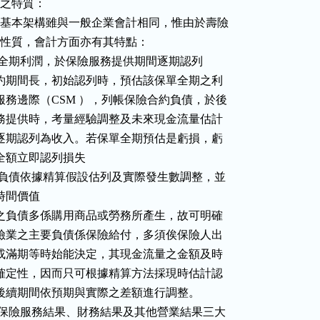
會計之特質：

   壽險會計之基本架構雖與一般企業會計相同，惟由於壽險

 業務之特殊性質，會計方面亦有其特點：

  1.預估保單全期利潤，於保險服務提供期間逐期認列

    因保險合約期間長，初始認列時，預估該保單全期之利

    潤為合約服務邊際（CSM ），列帳保險合約負債，於後

    續保險服務提供時，考量經驗調整及未來現金流量估計

    變動後，逐期認列為收入。若保單全期預估是虧損，虧

 損部分應全額立即認列損失

  2.保險合約負債依據精算假設估列及實際發生數調整，並

量貨幣時間價值

    一般企業之負債多係購用商品或勞務所產生，故可明確

    計列；壽險業之主要負債係保險給付，多須俟保險人出

    險、脫退或滿期等時始能決定，其現金流量之金額及時

    點皆具不確定性，因而只可根據精算方法採現時估計認

    列，並於後續期間依預期與實際之差額進行調整。

  3.損益拆分保險服務結果、財務結果及其他營業結果三大
