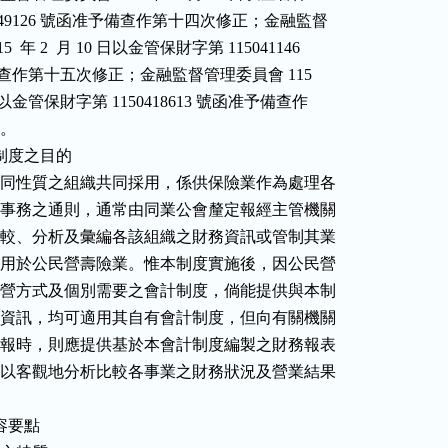
第 1140149126 號函准予備查作第十四次修正；金融監督

 115  年 2  月 10 日以金管保財字第 115041146

號函准予備查作第十五次修正；金融監督管理委員會 115

 月 29 日以金管保財字第 1150418613 號函准予備查作

。

制度之目的

會計制度係共同性質之組織共同採用，係供保險業作為處理各

項會計及有關事務之通則，通常由同業公會釐定報經主管機關

核備，以便比較、分析及彙編各該組織之財務資訊或管制其業

務，本制度通用於公民營壽險業。惟本制度實施後，因公民營

事業各有其經營方式及個別需要之會計制度，倘能提供與本制

度相符之財務資訊，均可適用其自有會計制度，但向有關機關

或同業公會申報時，則應提供基於本會計制度編製之財務報表

，俾使各界得以客觀地分析比較各事業之財務狀況及營業結果

容要點
