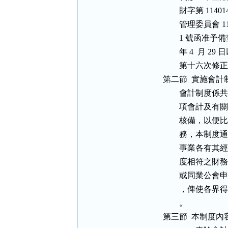
          財字
          管理委員會
          1 
          年 4 
          第十六次修正
  第二節  實施會計
          
          
          
          
          
          
          
          
          。

  第三節  本制度內