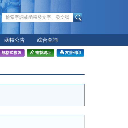
:::
函轉公告
綜合查詢
無格式複製
複製網址
友善列印