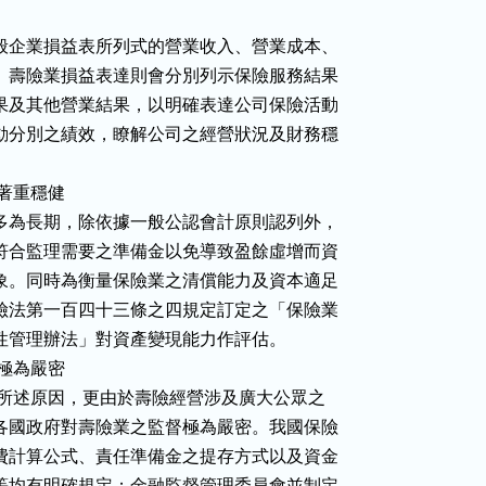
    相較於一般企業損益表所列式的營業收入、營業成本、

    營業費用。壽險業損益表達則會分別列示保險服務結果

    、財務結果及其他營業結果，以明確表達公司保險活動

    及投資活動分別之績效，瞭解公司之經營狀況及財務穩

計處理著重穩健

    壽險契約多為長期，除依據一般公認會計原則認列外，

    亦須保留符合監理需要之準備金以免導致盈餘虛增而資

    金短絀現象。同時為衡量保險業之清償能力及資本適足

    性，依保險法第一百四十三條之四規定訂定之「保險業

    資本適足性管理辦法」對資產變現能力作評估。

府監督極為嚴密

   由於 4  項所述原因，更由於壽險經營涉及廣大公眾之

    權益，故各國政府對壽險業之監督極為嚴密。我國保險

    法對於保費計算公式、責任準備金之提存方式以及資金

    運用方式等均有明確規定；金融監督管理委員會並制定
