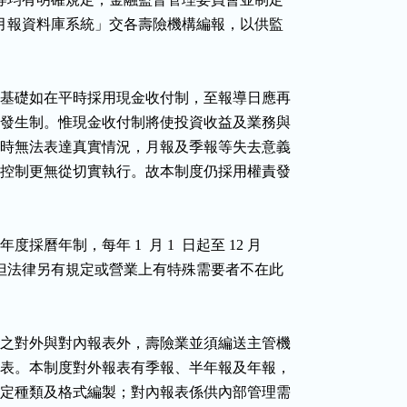
    「保險年月報資料庫系統」交各壽險機構編報，以供監

   壽險業會計基礎如在平時採用現金收付制，至報導日應再

   調整為權責發生制。惟現金收付制將使投資收益及業務與

   管理費等平時無法表達真實情況，月報及季報等失去意義

   ，內部預算控制更無從切實執行。故本制度仍採用權責發

壽險業會計年度採曆年制，每年 1  月 1  日起至 12 月

  31  日止，但法律另有規定或營業上有特殊需要者不在此

   除一般企業之對外與對內報表外，壽險業並須編送主管機

   關監理用報表。本制度對外報表有季報、半年報及年報，

   均須依照規定種類及格式編製；對內報表係供內部管理需
