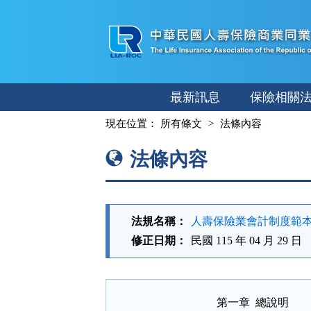
跳
至
主
要
內
最新訊息
保險相關
容
:::
現在位置：
所有條文
法條內容
法條內容
法規名稱：
人壽保險業會計制度範
修正日期：
民國 115 年 04 月 29 日
第一章  總說明
