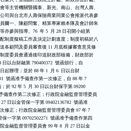
金融司及證管會等主管機關暨國泰、新光、南山、台灣人壽、

中央再保險等公司與台北市人壽保險商業同業公會推派代表參

加，鮑主任委員爾一、陳顧問奮、精算專家賴本隊及會計師朱

趙繼璧等亦參與指導。76  年 5  月 28 日召開小組第

一次會議，分配制度擬稿工作及決定計劃進度；制度初稿於八

底完成，分送各顧問及委員審查後 11 月底根據審查意見修

，旋提會計制度委員會通過後印送財政部核備，財政部於

 12 月 29 日以台財融第 790400372  號函頒行，自

1  月 1  日起辦理；並於 88 年 1  月 6  日以台財

72729501  號函准予備查作第一次修正，自 88 年 7

日起實施；於 92 年 5  月 30 日以台財保字第 09200

8470 號函准予備查作第二次修正；行政院金融監督管理委員

年 12 月 27 日以金管保一字第 09402136782  號函准

查作第三次修正；行政院金融監督管理委員會 97 年 7

 日以金管保一字第 09702502271  號函准予備查作第四

；行政院金融監督管理委員會 99 年 8  月 27 日以金
