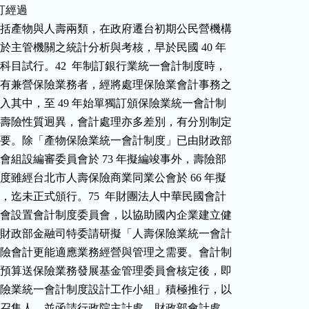
訂經過

國內保險業包括產物與人壽兩類，在政府遷台初期公民營機構

七家，為便於主管機關之統計分析與考核，早於民國 40 年

定統一會計科目試行。42  年制訂銀行業統一會計制度時，

以國營銀行中有兼營保險業務者，經將處理保險業會計事務之

關規定亦納入其中，至 49 年始單獨訂頒保險業統一會計制

度。惟產險與壽險性質迥異，會計處理亦多差別，有分別制定

會計制度之必要。除「產物保險業統一會計制度」已由財政部

險審議委員會組設編審委員會於 73 年擬編竣事外，壽險部

統一會計制度雖經台北市人壽保險商業同業公會於 66 年擬

修訂稿一種，迄未正式頒行。75  年財團法人中華民國會計

研究發展基金會設置會計制度委員會，以協助國內企業建立健

全會計制度，財政部金融司特委請研擬「人壽保險業統一會計

制度」，俾壽險會計更能適應業務經營與管理之需要。會計制

度委員會擬編預算送保險業務發展基金管理委員會核定後，即

成立「人壽保險業統一會計制度設計工作小組」積極推行，以

顧問陳斯愷為召集人，並函請行政院主計處、財政部會計處、
