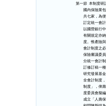
  第一節  本制度研
          
          共
          訂
          
          有
          
          
          保
          分
          訂
          
          
          
          
          
          