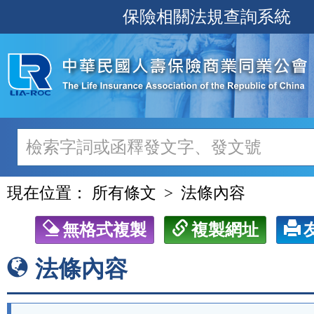
跳
保險相關法規查詢系統
至
主
要
內
容
現在位置：
所有條文
法條內容
無格式複製
複製網址
法條內容