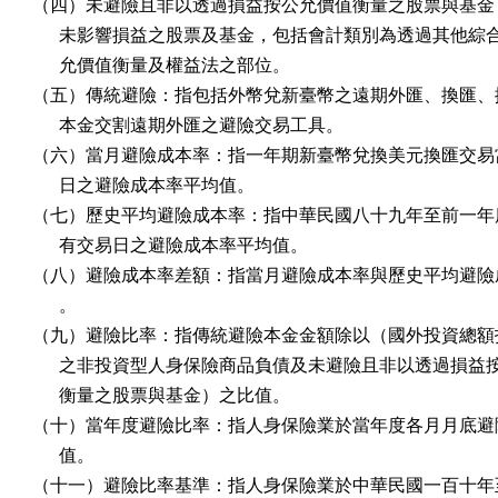
（四）未避險且非以透過損益按公允價值衡量之股票與基金：
      未影響損益之股票及基金，包括會計類別為透過其他綜
      允價值衡量及權益法之部位。

（五）傳統避險：指包括外幣兌新臺幣之遠期外匯、換匯、換
      本金交割遠期外匯之避險交易工具。

（六）當月避險成本率：指一年期新臺幣兌換美元換匯交易當
      日之避險成本率平均值。

（七）歷史平均避險成本率：指中華民國八十九年至前一年度
      有交易日之避險成本率平均值。

（八）避險成本率差額：指當月避險成本率與歷史平均避險成
      。

（九）避險比率：指傳統避險本金金額除以（國外投資總額扣
      之非投資型人身保險商品負債及未避險且非以透過損益
      衡量之股票與基金）之比值。

（十）當年度避險比率：指人身保險業於當年度各月月底避險
      值。

（十一）避險比率基準：指人身保險業於中華民國一百十年至