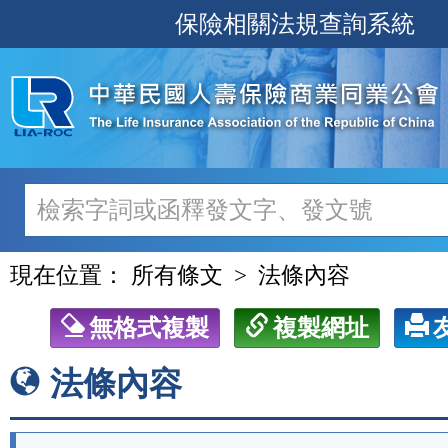
跳
保險相關法規查詢系統
至
主
要
內
容
現在位置：
所有條文
法條內容
無格式複製
複製網址
法條內容