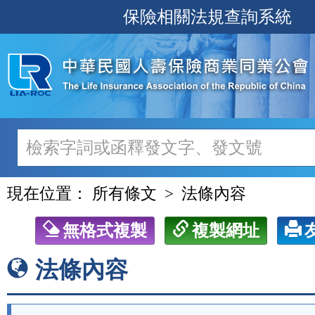
跳
保險相關法規查詢系統
至
主
要
內
容
現在位置：
所有條文
法條內容
無格式複製
複製網址
法條內容