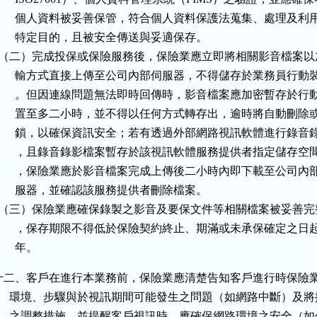
        個人資料被妥善保管，符合個人資料保護法蒐集、處理及利用
        特定目的，且被安全傳送與妥適保存。

  （二）完成投保或保險服務後，保險業應立即將相關影音檔案以
        輸方式直接上傳至公司內部伺服器，不得儲存於業務員行動裝
        。但因連線問題無法即時回傳時，影音檔案應加密暫存於行動
        置至多二小時，並不得以任何方式轉存出，逾時將自動刪除或
        鎖，以確保資訊安全；若有透過外部網路視訊軟體進行錄音錄
        ，且錄音錄影檔案暫存於該視訊軟體服務提供者指定儲存空間
        ，保險業應於影音檔案完成上傳後二小時內即下載至公司內部
        服器，並確認該服務提供者刪除檔案。

  （三）保險業應確保錄製之影音及要保文件等相關檔案被妥善完
        ，保存期限不得低於保險契約終止、期滿或未承保確定之日起
       年。
十二、客戶在進行本業務前，保險業應清楚告知客戶進行時保險業
      環境、步驟與於視訊期間可能發生之問題（如網路中斷）及將
      之調整措施，並提醒客戶視訊時，應確保網路環境之安全（如