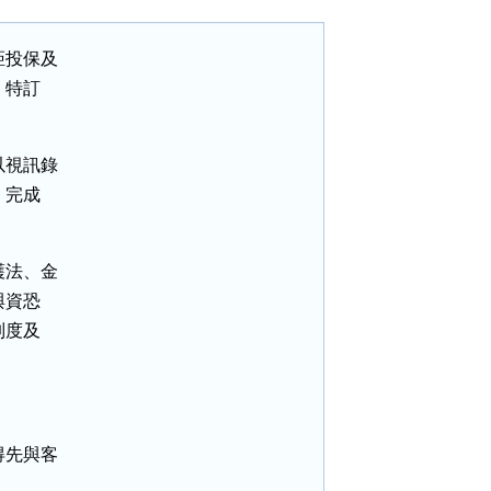
投保及

特訂

視訊錄

完成

法、金

資恐

度及

先與客
