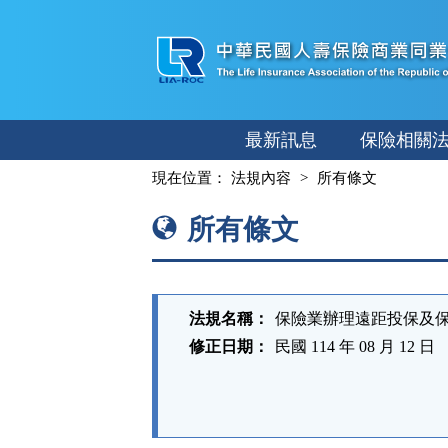
跳
至
主
要
內
最新訊息
保險相關
容
:::
現在位置：
法規內容
所有條文
所有條文
法規名稱：
保險業辦理遠距投保及
修正日期：
民國 114 年 08 月 12 日
法
規
功
能