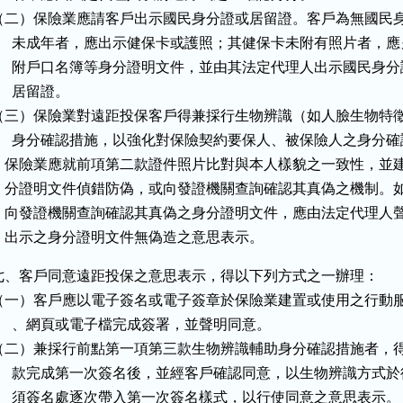
（二）保險業應請客戶出示國民身分證或居留證。客戶為無國民身
      未成年者，應出示健保卡或護照；其健保卡未附有照片者，應
      附戶口名簿等身分證明文件，並由其法定代理人出示國民身分
     居留證。

（三）保險業對遠距投保客戶得兼採行生物辨識（如人臉生物特徵
      身分確認措施，以強化對保險契約要保人、被保險人之身分確
    保險業應就前項第二款證件照片比對與本人樣貌之一致性，並建
    分證明文件偵錯防偽，或向發證機關查詢確認其真偽之機制。如
    向發證機關查詢確認其真偽之身分證明文件，應由法定代理人聲
    出示之身分證明文件無偽造之意思表示。
七、客戶同意遠距投保之意思表示，得以下列方式之一辦理：

（一）客戶應以電子簽名或電子簽章於保險業建置或使用之行動服
      、網頁或電子檔完成簽署，並聲明同意。

（二）兼採行前點第一項第三款生物辨識輔助身分確認措施者，得
      款完成第一次簽名後，並經客戶確認同意，以生物辨識方式於
      須簽名處逐次帶入第一次簽名樣式，以行使同意之意思表示。
