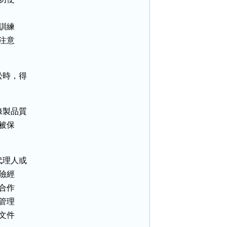
訓練

注意

時，得

製品質

被保

理人或

險經

合作

管理

文件
