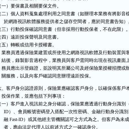
（一）要保書及相關要保文件。

（二）個人資料蒐集處理利用之同意書（如辦理本業務有將影音檔
      於網路視訊軟體服務提供者之儲存空間者，應於同意書告知）。
（三）行動投保確認同意書（但非採用行動投保者，不在此限）。
（四）遠距投保聲明及同意書。

（五）轉帳或信用卡授權書。

    業務員透過保險業建置或所使用之網路視訊軟體及行動裝置與客
    結後，錄製影音過程中，業務員與客戶需同時出現在視訊畫面上
    務員應出示登錄證，並說明其所屬公司及經保險業授權招攬或辦
    關服務，以及向客戶確認同意辦理遠距投保。
六、客戶身分認證原則，保險業應確認客戶身分，以確保係客戶本
    投保作業，並應包括下列事項：

（一）客戶進入視訊前之身分確認，保險業應透過行動身分識別（Mob
      ID）、會員帳號密碼登入搭配一次性密碼、金融行動身分識別
      融 Fast-ID）或其他經主管機關認可之方式為之。但客戶為未成
      者，應由法定代理人以前述方式之一確認身分。
