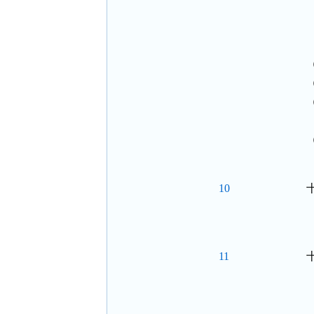
  
10
11