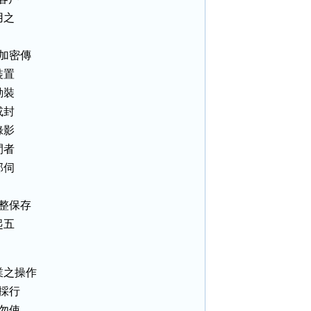
之

加密傳

置

裝

封

影

者

伺

整保存

五

之操作

採行

勿使
