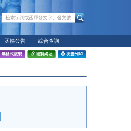
:::
函轉公告
綜合查詢
無格式複製
複製網址
友善列印