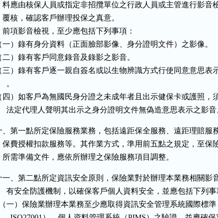
    料應由核保人員或指定非招攬單位之行政人員或主管進行影音檢
    覆核，確認客戶辦理投保之真意。

    前項影音檢視，至少應包括下列事項：

（一）錄有身分資料（正面臉部影像、身分證明文件）之影像。

（二）錄有客戶同意錄音及錄影之影音。

（三）錄有客戶逐一親自簽名或以生物辨識方式行使同意意思表示
    。

（四）如客戶為無國民身分證之未成年者且出示健保卡或護照，須
      法定代理人聲明其出示之身分證明文件無偽造意思表示之影音
十、第一點所定保險服務業務，包括遠距保全服務、遠距理賠服務
    保費授權扣款服務等。其作業方式，準用前五點之規定，至保險
    所需準備文件，應依所辦理之保險服務項目調整。
十一、第二點所定資訊安全原則，保險業對於辦理本業務相關影音
      有安全防護機制，以確保客戶個人資料安全，並應包括下列事
  （一）保險業辦理本業務至少應取得資訊安全管理系統國際標準（
        ISO27001）、個人資料管理系統（PIMS）之驗證，並應確保