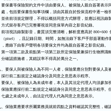
    要保書等保險契約文件中須由要保人、被保險人親自簽署表示同
    處，包括要保書告知事項欄，須由其親自於投保流程中逐一檢視
    並依前項規定辦理，不得以概括同意方式辦理，並應以視訊錄製
    方式留存客戶已完整審視並同意保單內容之影音紀錄。

    前項視訊錄製影音，畫質須完整清晰，解析度應高於 800×600  
    （pixel） ，且記錄日期、時間，如無法錄下客戶手部簽署動作影
    ，應錄下由客戶聲明各項要保文件均為親自簽署之影音紀錄。

    第一項第二款及前點第一項第三款所定保險業兼採行生物辨識輔
    分確認措施者，其錯誤率不得高於萬分之一。
八、要保人與被保險人為不同一人者，保險業應分別對要保人及被
    採行前二點規定之確認身分及同意之意思表示程序。

    要保人、被保險人為未成年者，本人及其法定代理人均須參加視
    保險業應採行前二點規定之確認身分及同意之意思表示程序。但
    七歲之未成年人，由法定代理人代為同意之意思表示。
九、保險業應要求所屬業務員就前四點之資料確認其完整性，確認