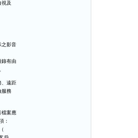
視及

之影音

錄有由

。
、遠距

服務

檔案應

項：



客戶
