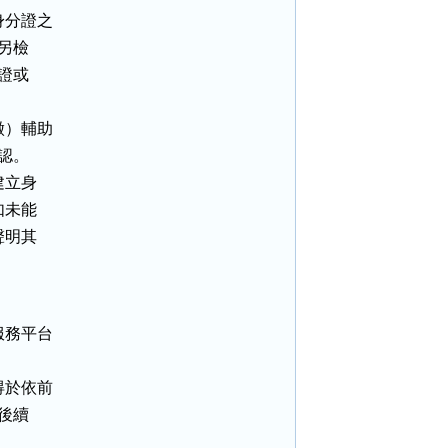
分證之

另檢

證或

）輔助

認。

立身

未能

明其

務平台

於依前

後續
