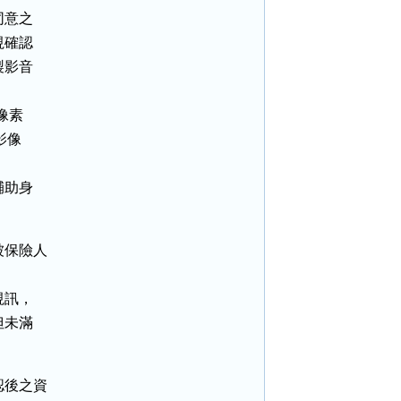
意之

確認

影音

像素

像

助身

保險人

訊，

未滿

後之資
