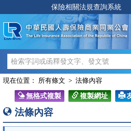
跳
保險相關法規查詢系統
至
主
要
內
容
現在位置：
所有條文
法條內容
無格式複製
複製網址
法條內容