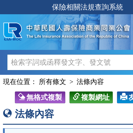
跳
保險相關法規查詢系統
至
主
要
內
容
現在位置：
所有條文
法條內容
無格式複製
複製網址
法條內容