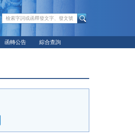
:::
函轉公告
綜合查詢