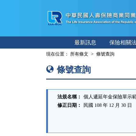
跳
至
主
要
內
最新訊息
保險相關
容
:::
現在位置：
所有條文
條號查詢
條號查詢
法規名稱：
個人遞延年金保險單示
修正日期：
民國 108 年 12 月 30 日
法
規
功
能