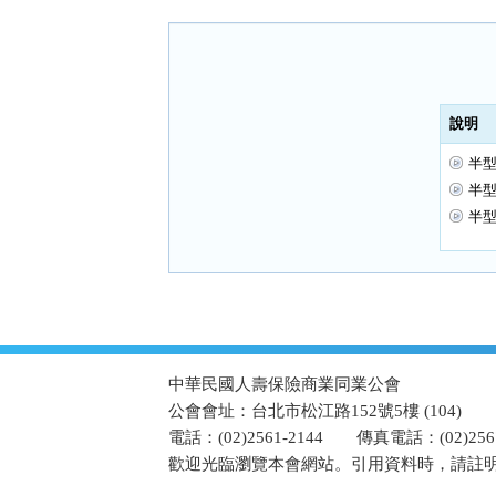
按
鈕
區
說明
半型
半型
半型
:::
中華民國人壽保險商業同業公會
公會會址：台北市松江路152號5樓 (104)
電話：(02)2561-2144
傳真電話：(02)2567
歡迎光臨瀏覽本會網站。引用資料時，請註