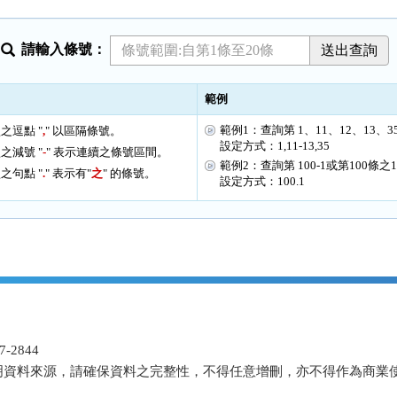
請輸入條號：
範例
範例1：查詢第 1、11、12、13、3
之逗點 "
,
" 以區隔條號。
設定方式：1,11-13,35
之減號 "
-
" 表示連續之條號區間。
範例2：查詢第 100-1或第100條之
之句點 "
.
" 表示有"
之
" 的條號。
設定方式：100.1
-2844
明資料來源，請確保資料之完整性，不得任意增刪，亦不得作為商業