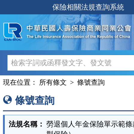
跳
保險相關法規查詢系統
至
主
要
內
容
現在位置：
所有條文
條號查詢
條號查詢
法規名稱：
勞退個人年金保險單示範條