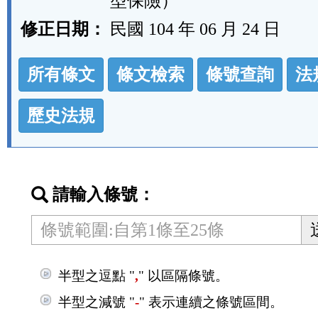
型保險）
修正日期：
民國 104 年 06 月 24 日
法
所有條文
條文檢索
條號查詢
法
規
功
歷史法規
能
按
鈕
請輸入條號：
區
半型之逗點 "
,
" 以區隔條號。
半型之減號 "
-
" 表示連續之條號區間。